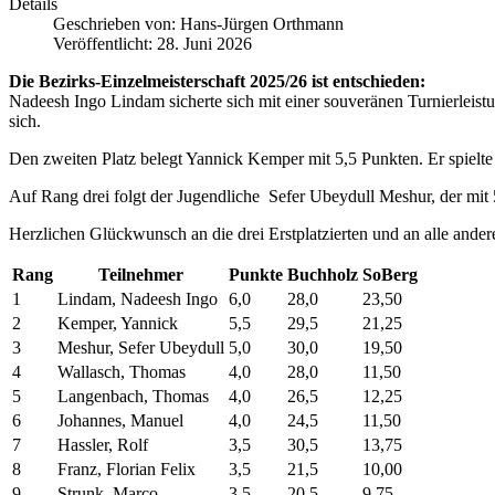
Details
Geschrieben von:
Hans-Jürgen Orthmann
Veröffentlicht: 28. Juni 2026
Die Bezirks-Einzelmeisterschaft 2025/26 ist entschieden:
Nadeesh Ingo Lindam sicherte sich mit einer souveränen Turnierleistun
sich.
Den zweiten Platz belegt Yannick Kemper mit 5,5 Punkten. Er spielte 
Auf Rang drei folgt der Jugendliche Sefer Ubeydull Meshur, der mit 5
Herzlichen Glückwunsch an die drei Erstplatzierten und an alle ander
Rang
Teilnehmer
Punkte
Buchholz
SoBerg
1
Lindam, Nadeesh Ingo
6,0
28,0
23,50
2
Kemper, Yannick
5,5
29,5
21,25
3
Meshur, Sefer Ubeydull
5,0
30,0
19,50
4
Wallasch, Thomas
4,0
28,0
11,50
5
Langenbach, Thomas
4,0
26,5
12,25
6
Johannes, Manuel
4,0
24,5
11,50
7
Hassler, Rolf
3,5
30,5
13,75
8
Franz, Florian Felix
3,5
21,5
10,00
9
Strunk, Marco
3,5
20,5
9,75