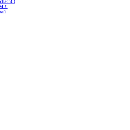
chach!!!
M!!!
haft