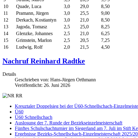
10
Quade, Luca
3,0
29,0
8,50
11
Pramann, Jürgen
3,0
25,5
9,00
12
Derkach, Kostiantyn
3,0
21,0
8,50
13
Jagoda, Tomasz
2,5
25,0
8,25
14
Glenzke, Johannes
2,5
21,0
6,25
15
Grimstein, Marlon
2,5
20,5
7,25
16
Ludwig, Rolf
2,0
21,5
4,50
Nachruf Reinhard Radtke
Details
Geschrieben von:
Hans-Jürgen Orthmann
Veröffentlicht: 26. Juni 2026
Kreuztaler Doppelsieg bei der Ü60-Schnellschach-Einzelmeist
Ü60
Ü60 Schnellschach
Auslosung der 7. Runde der Bezirkseinzelmeisterschaft
Fünftes Schulschachturnier im Siegerland am 7. Juli im Stift K
Ergebnisse Bezirks-Schnellschach-Einzelmeisterschaft 2025/2