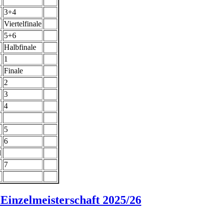
3+4
Viertelfinale
5+6
Halbfinale
1
Finale
2
3
4
5
6
d
7
Einzelmeisterschaft 2025/26