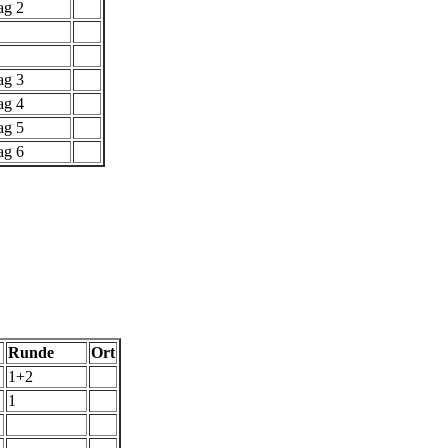
tag 2
ag 3
ag 4
ag 5
ag 6
Runde
Ort
1+2
1