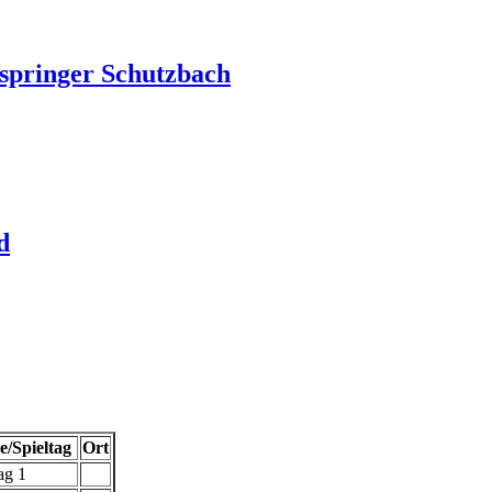
springer Schutzbach
d
/Spieltag
Ort
ag 1