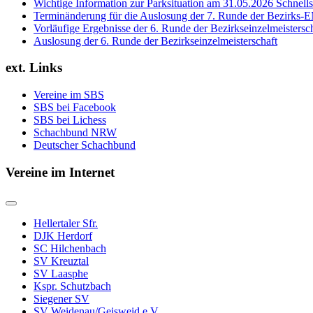
Wichtige Information zur Parksituation am 31.05.2026 Schnells
Terminänderung für die Auslosung der 7. Runde der Bezirks-E
Vorläufige Ergebnisse der 6. Runde der Bezirkseinzelmeistersc
Auslosung der 6. Runde der Bezirkseinzelmeisterschaft
ext. Links
Vereine im SBS
SBS bei Facebook
SBS bei Lichess
Schachbund NRW
Deutscher Schachbund
Vereine im Internet
Hellertaler Sfr.
DJK Herdorf
SC Hilchenbach
SV Kreuztal
SV Laasphe
Kspr. Schutzbach
Siegener SV
SV Weidenau/Geisweid e.V.