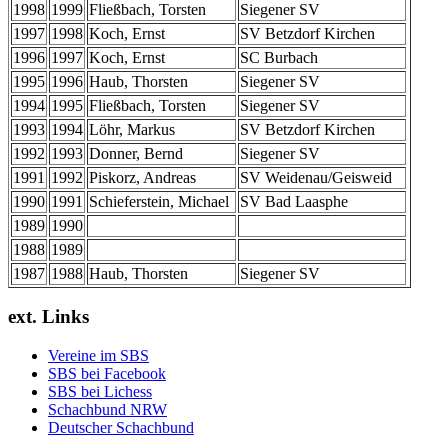
1998
1999
Fließbach, Torsten
Siegener SV
1997
1998
Koch, Ernst
SV Betzdorf Kirchen
1996
1997
Koch, Ernst
SC Burbach
1995
1996
Haub, Thorsten
Siegener SV
1994
1995
Fließbach, Torsten
Siegener SV
1993
1994
Löhr, Markus
SV Betzdorf Kirchen
1992
1993
Donner, Bernd
Siegener SV
1991
1992
Piskorz, Andreas
SV Weidenau/Geisweid
1990
1991
Schieferstein, Michael
SV Bad Laasphe
1989
1990
1988
1989
1987
1988
Haub, Thorsten
Siegener SV
ext. Links
Vereine im SBS
SBS bei Facebook
SBS bei Lichess
Schachbund NRW
Deutscher Schachbund