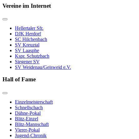
Vereine im Internet
Hellertaler Sfr.
DJK Herdorf
SC Hilchenbach
SV Kreuztal
SV Laasphe
Kspr. Schutzbach
Siegener SV
SV Weidenau/Geisweid e.V.
Hall of Fame
Einzelmeisterschaft
Schnellschach
Dähne-Pokal
Blitz-Einzel
Blitz-Mannschaft
Vierer-Pokal
Jugend-Chronik