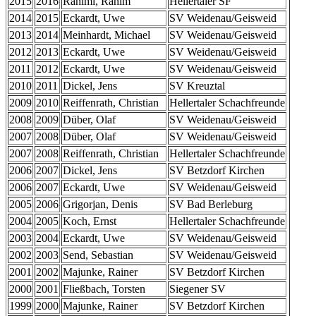
2015
2016
Rahimi, Rahim
Hellertaler SF
2014
2015
Eckardt, Uwe
SV Weidenau/Geisweid
2013
2014
Meinhardt, Michael
SV Weidenau/Geisweid
2012
2013
Eckardt, Uwe
SV Weidenau/Geisweid
2011
2012
Eckardt, Uwe
SV Weidenau/Geisweid
2010
2011
Dickel, Jens
SV Kreuztal
2009
2010
Reiffenrath, Christian
Hellertaler Schachfreunde
2008
2009
Düber, Olaf
SV Weidenau/Geisweid
2007
2008
Düber, Olaf
SV Weidenau/Geisweid
2007
2008
Reiffenrath, Christian
Hellertaler Schachfreunde
2006
2007
Dickel, Jens
SV Betzdorf Kirchen
2006
2007
Eckardt, Uwe
SV Weidenau/Geisweid
2005
2006
Grigorjan, Denis
SV Bad Berleburg
2004
2005
Koch, Ernst
Hellertaler Schachfreunde
2003
2004
Eckardt, Uwe
SV Weidenau/Geisweid
2002
2003
Send, Sebastian
SV Weidenau/Geisweid
2001
2002
Majunke, Rainer
SV Betzdorf Kirchen
2000
2001
Fließbach, Torsten
Siegener SV
1999
2000
Majunke, Rainer
SV Betzdorf Kirchen