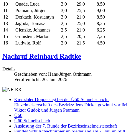
10
Quade, Luca
3,0
29,0
8,50
11
Pramann, Jürgen
3,0
25,5
9,00
12
Derkach, Kostiantyn
3,0
21,0
8,50
13
Jagoda, Tomasz
2,5
25,0
8,25
14
Glenzke, Johannes
2,5
21,0
6,25
15
Grimstein, Marlon
2,5
20,5
7,25
16
Ludwig, Rolf
2,0
21,5
4,50
Nachruf Reinhard Radtke
Details
Geschrieben von:
Hans-Jürgen Orthmann
Veröffentlicht: 26. Juni 2026
Kreuztaler Doppelsieg bei der Ü60-Schnellschach-
Einzelmeisterschaft des Bezirks: Jens Dickel gewinnt vor IM
Viktor Gudok und Jürgen Pramann
Ü60
Ü60 Schnellschach
Auslosung der 7. Runde der Bezirkseinzelmeisterschaft
Fünftes Schulschachturnier im Siegerland am 7. Juli im Stift