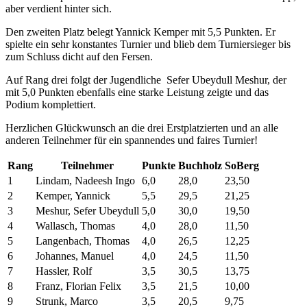
aber verdient hinter sich.
Den zweiten Platz belegt Yannick Kemper mit 5,5 Punkten. Er
spielte ein sehr konstantes Turnier und blieb dem Turniersieger bis
zum Schluss dicht auf den Fersen.
Auf Rang drei folgt der Jugendliche Sefer Ubeydull Meshur, der
mit 5,0 Punkten ebenfalls eine starke Leistung zeigte und das
Podium komplettiert.
Herzlichen Glückwunsch an die drei Erstplatzierten und an alle
anderen Teilnehmer für ein spannendes und faires Turnier!
Rang
Teilnehmer
Punkte
Buchholz
SoBerg
1
Lindam, Nadeesh Ingo
6,0
28,0
23,50
2
Kemper, Yannick
5,5
29,5
21,25
3
Meshur, Sefer Ubeydull
5,0
30,0
19,50
4
Wallasch, Thomas
4,0
28,0
11,50
5
Langenbach, Thomas
4,0
26,5
12,25
6
Johannes, Manuel
4,0
24,5
11,50
7
Hassler, Rolf
3,5
30,5
13,75
8
Franz, Florian Felix
3,5
21,5
10,00
9
Strunk, Marco
3,5
20,5
9,75