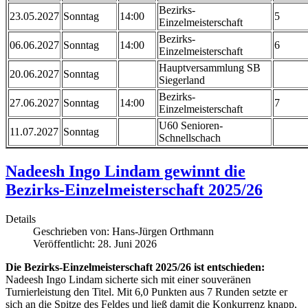
Bezirks-
23.05.2027
Sonntag
14:00
5
Einzelmeisterschaft
Bezirks-
06.06.2027
Sonntag
14:00
6
Einzelmeisterschaft
Hauptversammlung SB
20.06.2027
Sonntag
Siegerland
Bezirks-
27.06.2027
Sonntag
14:00
7
Einzelmeisterschaft
U60 Senioren-
11.07.2027
Sonntag
Schnellschach
Nadeesh Ingo Lindam gewinnt die
Bezirks-Einzelmeisterschaft 2025/26
Details
Geschrieben von:
Hans-Jürgen Orthmann
Veröffentlicht: 28. Juni 2026
Die Bezirks-Einzelmeisterschaft 2025/26 ist entschieden:
Nadeesh Ingo Lindam sicherte sich mit einer souveränen
Turnierleistung den Titel. Mit 6,0 Punkten aus 7 Runden setzte er
sich an die Spitze des Feldes und ließ damit die Konkurrenz knapp,