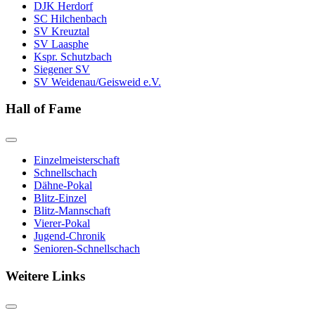
DJK Herdorf
SC Hilchenbach
SV Kreuztal
SV Laasphe
Kspr. Schutzbach
Siegener SV
SV Weidenau/Geisweid e.V.
Hall of Fame
Einzelmeisterschaft
Schnellschach
Dähne-Pokal
Blitz-Einzel
Blitz-Mannschaft
Vierer-Pokal
Jugend-Chronik
Senioren-Schnellschach
Weitere Links