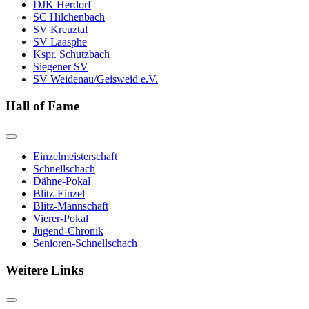
DJK Herdorf
SC Hilchenbach
SV Kreuztal
SV Laasphe
Kspr. Schutzbach
Siegener SV
SV Weidenau/Geisweid e.V.
Hall of Fame
Einzelmeisterschaft
Schnellschach
Dähne-Pokal
Blitz-Einzel
Blitz-Mannschaft
Vierer-Pokal
Jugend-Chronik
Senioren-Schnellschach
Weitere Links