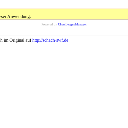
dieser Anwendung.
Powered by
ChessLeagueManager
ch im Original auf
http://schach-swf.de