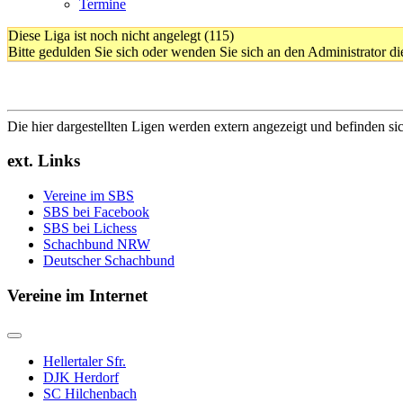
Termine
Diese Liga ist noch nicht angelegt (115)
Bitte gedulden Sie sich oder wenden Sie sich an den Administrator 
Die hier dargestellten Ligen werden extern angezeigt und befinden si
ext. Links
Vereine im SBS
SBS bei Facebook
SBS bei Lichess
Schachbund NRW
Deutscher Schachbund
Vereine im Internet
Hellertaler Sfr.
DJK Herdorf
SC Hilchenbach