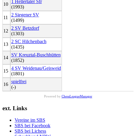
1 Hellertaler Sfr
10
(1993)
2 Siegener SV
11
(1499)
2 SV Betzdorf
12
(1303)
2 SC Hilchenbach
13
(1435)
SV Kreuztal-Buschhütten
14
(1852)
4 SV Weidenau/Geisweid
15
(1801)
spielfrei
16
(-)
Powered by
ChessLeagueManager
ext. Links
Vereine im SBS
SBS bei Facebook
SBS bei Lichess