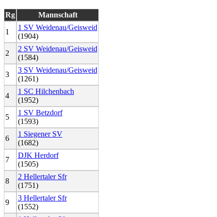
Rg
Mannschaft
1 SV Weidenau/Geisweid
1
(1904)
2 SV Weidenau/Geisweid
2
(1584)
3 SV Weidenau/Geisweid
3
(1261)
1 SC Hilchenbach
4
(1952)
1 SV Betzdorf
5
(1593)
1 Siegener SV
6
(1682)
DJK Herdorf
7
(1505)
2 Hellertaler Sfr
8
(1751)
3 Hellertaler Sfr
9
(1552)