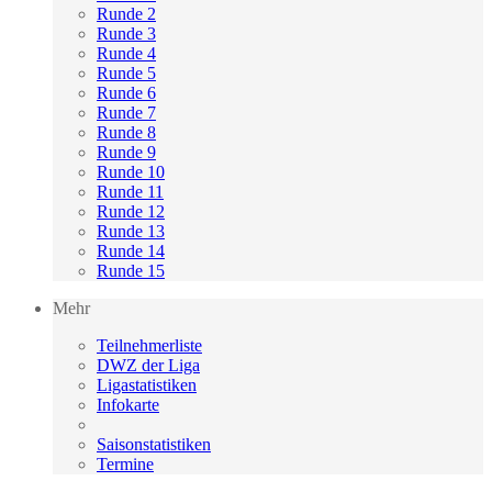
Runde 2
Runde 3
Runde 4
Runde 5
Runde 6
Runde 7
Runde 8
Runde 9
Runde 10
Runde 11
Runde 12
Runde 13
Runde 14
Runde 15
Mehr
Teilnehmerliste
DWZ der Liga
Ligastatistiken
Infokarte
Saisonstatistiken
Termine