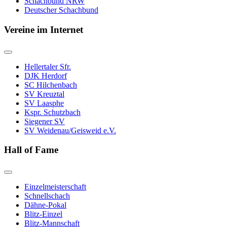
Schachbund NRW
Deutscher Schachbund
Vereine im Internet
Hellertaler Sfr.
DJK Herdorf
SC Hilchenbach
SV Kreuztal
SV Laasphe
Kspr. Schutzbach
Siegener SV
SV Weidenau/Geisweid e.V.
Hall of Fame
Einzelmeisterschaft
Schnellschach
Dähne-Pokal
Blitz-Einzel
Blitz-Mannschaft