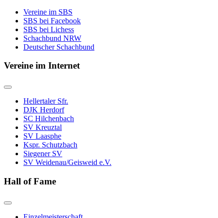
Vereine im SBS
SBS bei Facebook
SBS bei Lichess
Schachbund NRW
Deutscher Schachbund
Vereine im Internet
Hellertaler Sfr.
DJK Herdorf
SC Hilchenbach
SV Kreuztal
SV Laasphe
Kspr. Schutzbach
Siegener SV
SV Weidenau/Geisweid e.V.
Hall of Fame
Einzelmeisterschaft