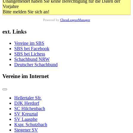
Unangemeldet haben Sie keine Berechtigung für die Daten der
Vorjahre
Bitte melden Sie sich an!
Powered by
ChessLeagueManager
ext. Links
Vereine im SBS
SBS bei Facebook
SBS bei Lichess
Schachbund NRW
Deutscher Schachbund
Vereine im Internet
Hellertaler Sfr.
DJK Herdorf
SC Hilchenbach
SV Kreuztal
SV Laasphe
Kspr. Schutzbach
Siegener SV