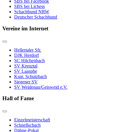
SBS bei Facebook
SBS bei Lichess
Schachbund NRW
Deutscher Schachbund
Vereine im Internet
Hellertaler Sfr.
DJK Herdorf
SC Hilchenbach
SV Kreuztal
SV Laasphe
Kspr. Schutzbach
Siegener SV
SV Weidenau/Geisweid e.V.
Hall of Fame
Einzelmeisterschaft
Schnellschach
Dähne-Pokal