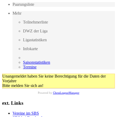
Paarungsliste
Mehr
Teilnehmerliste
DWZ der Liga
Ligastatistiken
Infokarte
Saisonstatistiken
Termine
Unangemeldet haben Sie keine Berechtigung für die Daten der
Vorjahre
Bitte melden Sie sich an!
Powered by
ChessLeagueManager
ext. Links
Vereine im SBS