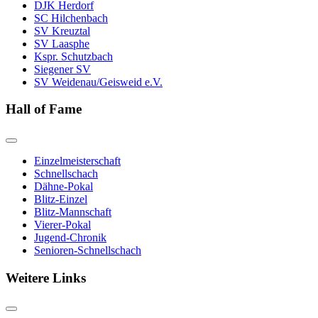
DJK Herdorf
SC Hilchenbach
SV Kreuztal
SV Laasphe
Kspr. Schutzbach
Siegener SV
SV Weidenau/Geisweid e.V.
Hall of Fame
Einzelmeisterschaft
Schnellschach
Dähne-Pokal
Blitz-Einzel
Blitz-Mannschaft
Vierer-Pokal
Jugend-Chronik
Senioren-Schnellschach
Weitere Links