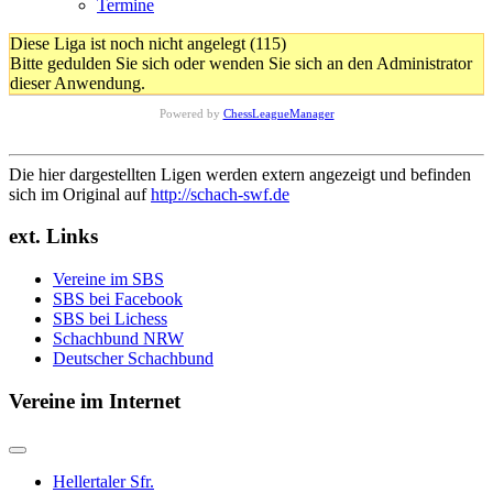
Termine
Diese Liga ist noch nicht angelegt (115)
Bitte gedulden Sie sich oder wenden Sie sich an den Administrator
dieser Anwendung.
Powered by
ChessLeagueManager
Die hier dargestellten Ligen werden extern angezeigt und befinden
sich im Original auf
http://schach-swf.de
ext. Links
Vereine im SBS
SBS bei Facebook
SBS bei Lichess
Schachbund NRW
Deutscher Schachbund
Vereine im Internet
Hellertaler Sfr.