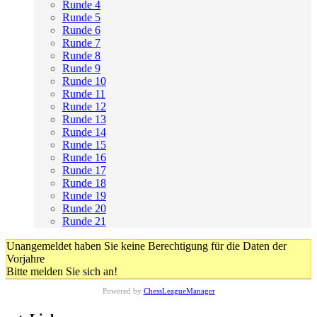
Runde 4
Runde 5
Runde 6
Runde 7
Runde 8
Runde 9
Runde 10
Runde 11
Runde 12
Runde 13
Runde 14
Runde 15
Runde 16
Runde 17
Runde 18
Runde 19
Runde 20
Runde 21
Unangemeldet haben Sie keine Berechtigung für die Daten der
Vorjahre
Bitte melden Sie sich an!
Powered by
ChessLeagueManager