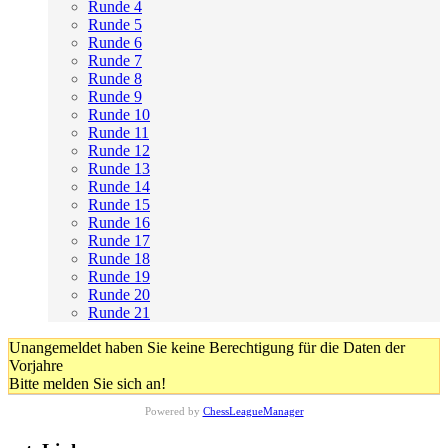
Runde 4
Runde 5
Runde 6
Runde 7
Runde 8
Runde 9
Runde 10
Runde 11
Runde 12
Runde 13
Runde 14
Runde 15
Runde 16
Runde 17
Runde 18
Runde 19
Runde 20
Runde 21
Unangemeldet haben Sie keine Berechtigung für die Daten der
Vorjahre
Bitte melden Sie sich an!
Powered by
ChessLeagueManager