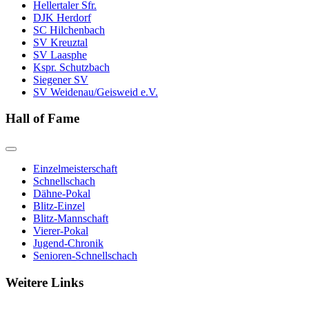
Hellertaler Sfr.
DJK Herdorf
SC Hilchenbach
SV Kreuztal
SV Laasphe
Kspr. Schutzbach
Siegener SV
SV Weidenau/Geisweid e.V.
Hall of Fame
Einzelmeisterschaft
Schnellschach
Dähne-Pokal
Blitz-Einzel
Blitz-Mannschaft
Vierer-Pokal
Jugend-Chronik
Senioren-Schnellschach
Weitere Links