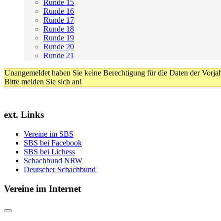
Runde 15
Runde 16
Runde 17
Runde 18
Runde 19
Runde 20
Runde 21
Unangemeldet haben Sie keine Berechtigung für die Daten der Vorja
Bitte melden Sie sich an!
ext. Links
Vereine im SBS
SBS bei Facebook
SBS bei Lichess
Schachbund NRW
Deutscher Schachbund
Vereine im Internet