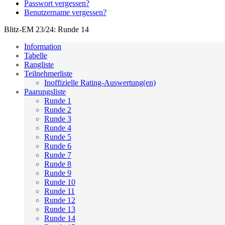
Passwort vergessen?
Benutzername vergessen?
Blitz-EM 23/24: Runde 14
Information
Tabelle
Rangliste
Teilnehmerliste
Inoffizielle Rating-Auswertung(en)
Paarungsliste
Runde 1
Runde 2
Runde 3
Runde 4
Runde 5
Runde 6
Runde 7
Runde 8
Runde 9
Runde 10
Runde 11
Runde 12
Runde 13
Runde 14