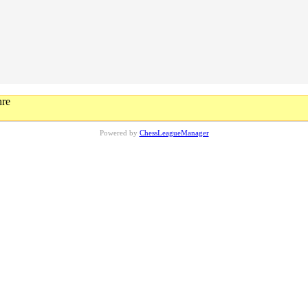
hre
Powered by
ChessLeagueManager