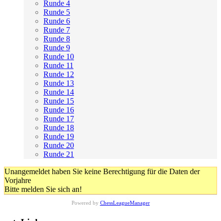
Runde 4
Runde 5
Runde 6
Runde 7
Runde 8
Runde 9
Runde 10
Runde 11
Runde 12
Runde 13
Runde 14
Runde 15
Runde 16
Runde 17
Runde 18
Runde 19
Runde 20
Runde 21
Unangemeldet haben Sie keine Berechtigung für die Daten der
Vorjahre
Bitte melden Sie sich an!
Powered by
ChessLeagueManager