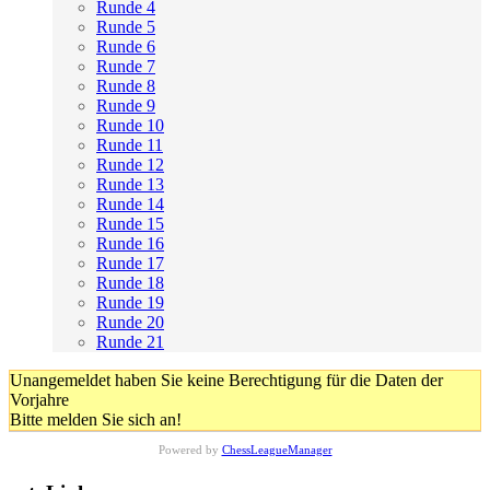
Runde 4
Runde 5
Runde 6
Runde 7
Runde 8
Runde 9
Runde 10
Runde 11
Runde 12
Runde 13
Runde 14
Runde 15
Runde 16
Runde 17
Runde 18
Runde 19
Runde 20
Runde 21
Unangemeldet haben Sie keine Berechtigung für die Daten der
Vorjahre
Bitte melden Sie sich an!
Powered by
ChessLeagueManager