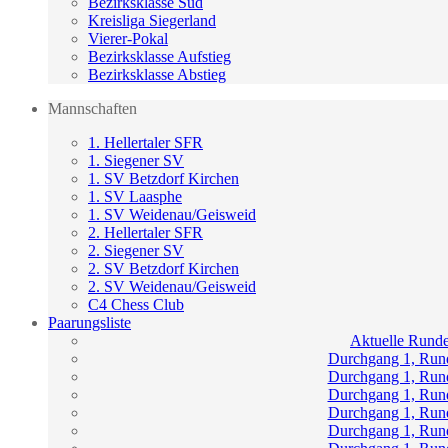
Bezirksklasse Süd
Kreisliga Siegerland
Vierer-Pokal
Bezirksklasse Aufstieg
Bezirksklasse Abstieg
Mannschaften
1. Hellertaler SFR
1. Siegener SV
1. SV Betzdorf Kirchen
1. SV Laasphe
1. SV Weidenau/Geisweid
2. Hellertaler SFR
2. Siegener SV
2. SV Betzdorf Kirchen
2. SV Weidenau/Geisweid
C4 Chess Club
Paarungsliste
Aktuelle Rund
Durchgang 1, Run
Durchgang 1, Run
Durchgang 1, Run
Durchgang 1, Run
Durchgang 1, Run