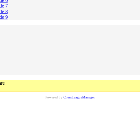
de 6
de 7
de 8
de 9
hre
Powered by
ChessLeagueManager