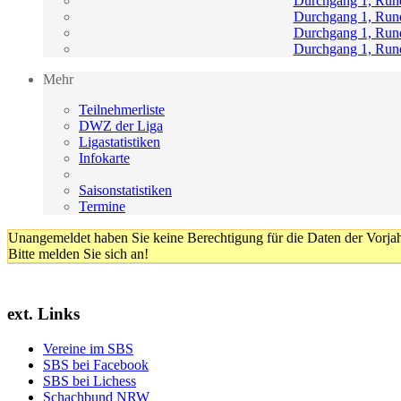
Durchgang 1, Run
Durchgang 1, Run
Durchgang 1, Run
Durchgang 1, Run
Mehr
Teilnehmerliste
DWZ der Liga
Ligastatistiken
Infokarte
Saisonstatistiken
Termine
Unangemeldet haben Sie keine Berechtigung für die Daten der Vorja
Bitte melden Sie sich an!
ext. Links
Vereine im SBS
SBS bei Facebook
SBS bei Lichess
Schachbund NRW