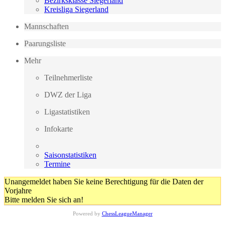
Bezirksklasse Siegerland
Kreisliga Siegerland
Mannschaften
Paarungsliste
Mehr
Teilnehmerliste
DWZ der Liga
Ligastatistiken
Infokarte
Saisonstatistiken
Termine
Unangemeldet haben Sie keine Berechtigung für die Daten der
Vorjahre
Bitte melden Sie sich an!
Powered by
ChessLeagueManager