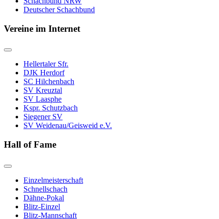
Schachbund NRW
Deutscher Schachbund
Vereine im Internet
Hellertaler Sfr.
DJK Herdorf
SC Hilchenbach
SV Kreuztal
SV Laasphe
Kspr. Schutzbach
Siegener SV
SV Weidenau/Geisweid e.V.
Hall of Fame
Einzelmeisterschaft
Schnellschach
Dähne-Pokal
Blitz-Einzel
Blitz-Mannschaft