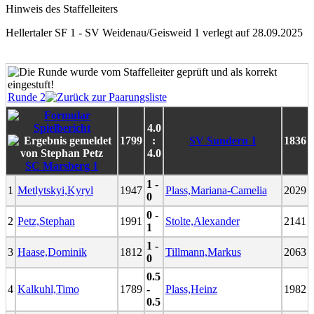
Hinweis des Staffelleiters
Hellertaler SF 1 - SV Weidenau/Geisweid 1 verlegt auf 28.09.2025
Runde 2
4.0
1799
:
SV Sundern 1
1836
4.0
SC Marsberg 1
1 -
1
Metlytskyi,Kyryl
1947
Plass,Mariana-Camelia
2029
0
0 -
2
Petz,Stephan
1991
Stolte,Alexander
2141
1
1 -
3
Haase,Dominik
1812
Tillmann,Markus
2063
0
0.5
4
Kalkuhl,Timo
1789
-
Plass,Heinz
1982
0.5