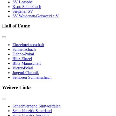
SV Laasphe
Kspr. Schutzbach
Siegener SV
SV Weidenau/Geisweid e.V.
Hall of Fame
Einzelmeisterschaft
Schnellschach
Dähne-Pokal
Blitz-Einzel
Blitz-Mannschaft
Vierer-Pokal
Jugend-Chronik
Senioren-Schnellschach
Weitere Links
Schachverband Südwestfalen
Schachbezirk Sauerland
Schachbezirk Iserlohn