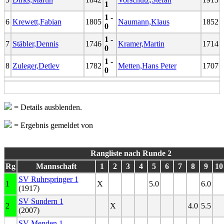
1
1 -
6
Krewett,Fabian
1805
Naumann,Klaus
1852
0
1 -
7
Stäbler,Dennis
1746
Kramer,Martin
1714
0
1 -
8
Zuleger,Detlev
1782
Metten,Hans Peter
1707
0
= Details ausblenden.
= Ergebnis gemeldet von
Rangliste nach Runde 2
Rg
Mannschaft
1
2
3
4
5
6
7
8
9
10
SV Ruhrspringer 1
1
X
5.0
6.0
(1917)
SV Sundern 1
2
X
4.0
5.5
(2007)
SV Menden 1