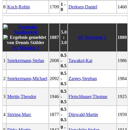
1 -
8
Koch,Robin
1709
Derksen,Daniel
1460
0
5.0
1887
:
SF Schwerte 1
1880
3.0
SV Menden 1
0.5
1
Spiekermann,Stefan
2008
-
Tawakol,Kai
1986
0.5
0.5
2
Spiekermann,Michael
2092
-
Zarges,Stephan
1984
0.5
0.5
3
Mertin,Theodor
1946
-
Fleischhauer,Thomas
1925
0.5
0.5
4
Störing,Marc
1877
-
Dürwald,Martin
1959
0.5
0 -
5
Dirks,Martin
1842
Vorschütz,Stefan
1913