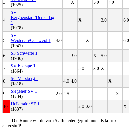
3
X
5.0
4.0
(1925)
SV
Bergneustadt/Derschlag
4
X
3.0
6.0
1
(1978)
SV
5
Weidenau/Geisweid 1
3.0
X
6.0
(1945)
SF Schwerte 1
6
3.0
X
5.0
(1936)
SV Kierspe 1
7
5.0
3.0
X
(1864)
SC Marsberg 1
8
4.0
4.0
X
(1818)
Siegener SV 1
9
2.0
2.5
X
(1734)
Hellertaler SF 1
10
2.0
2.0
X
(1837)
= Die Runde wurde vom Staffelleiter geprüft und als korrekt
eingestuft!