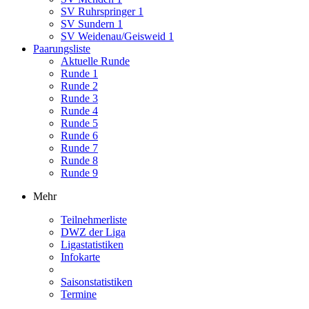
SV Ruhrspringer 1
SV Sundern 1
SV Weidenau/Geisweid 1
Paarungsliste
Aktuelle Runde
Runde 1
Runde 2
Runde 3
Runde 4
Runde 5
Runde 6
Runde 7
Runde 8
Runde 9
Mehr
Teilnehmerliste
DWZ der Liga
Ligastatistiken
Infokarte
Saisonstatistiken
Termine