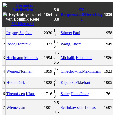
5.0
SV
1864
:
Bergneustadt/Derschlag
1830
3.0
1
SV Kierspe 1
1 -
1
Irrgang,Stephan
2030
Stümer,Paul
1958
0
1 -
2
Rode,Dominik
1973
Wang,Andre
1949
0
0.5
3
Hoffmann,Matthias
1994
-
Michalik,Friedhelm
1986
0.5
0 -
4
Werner,Norman
1859
Chlechowitz,Maximilian
1923
1
0 -
5
Holler,Dirk
1828
Kiparski,Ekkehart
1905
1
1 -
6
Theunissen,Klaus
1716
Sailer,Hans-Peter
1761
0
0.5
7
Wiemer,Jan
1801
-
Schinkowski,Thomas
1697
0.5