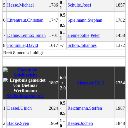
0 -
5
Hesse,Michael
1786
Schulte,Josef
1857
1
0.5
6
Ehrentraut,Christian
1747
-
Spielmann,Stephan
1782
0.5
0 -
7
Dähne,Lennox Sinan
1701
Henneböhle,Peter
1458
1
8
Frohmiller,David
1617
+/-
Schon,Johannes
1372
Brett 8 unentschuldigt
6.0
1897
:
Siegener SV 1
1754
2.0
SV Ruhrspringer 1
0.5
1
Dassel,Ulrich
2024
-
Reichmann,Steffen
1987
0.5
1 -
2
Badke,Sven
1969
Besser,Jochen
1848
0