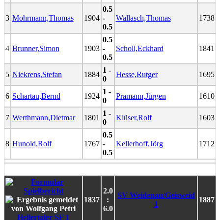
0.5
3
Mohrmann,Thomas
1904
-
Wallasch,Thomas
1738
0.5
0.5
4
Brunner,Simon
1903
-
Scholl,Eckhard
1841
0.5
1 -
5
Niekrens,Stefan
1884
Hesse,Rutger
1695
0
1 -
6
Schartau,Bernd
1924
Pramann,Jürgen
1610
0
1 -
7
Werthmann,Dietmar
1801
Klüser,Rolf
1603
0
0.5
8
Hunold,Rolf
1767
-
Kellerhoff,Jörg
1712
0.5
2.0
SV Weidenau/Geisweid
1837
:
1887
1
6.0
Hellertaler SF 1