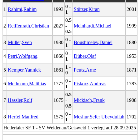
0 -
1
Rahimi,Rahim
1993
Stützer,Kiran
2001
1
0.5
2
Reiffenrath,Christian
2027
-
Meinhardt,Michael
1999
0.5
0 -
3
Müller,Sven
1930
Boushmelev,Daniel
1880
1
0 -
4
Petri,Wolfgang
1860
Düber,Olaf
1953
1
1 -
5
Kemper,Yannick
1861
Peutz,Arne
1871
0
0 -
6
Mellmann,Matthias
1777
Piskorz,Andreas
1783
1
0.5
7
Hassler,Rolf
1675
-
Mickisch,Frank
1908
0.5
0 -
8
Herfel,Manfred
1575
Meshur,Sefer Ubeydullah
1702
1
Hellertaler SF 1 - SV Weidenau/Geisweid 1 verlegt auf 28.09.2025