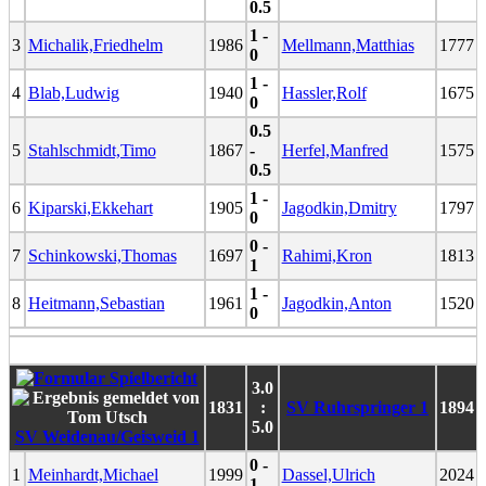
0.5
1 -
3
Michalik,Friedhelm
1986
Mellmann,Matthias
1777
0
1 -
4
Blab,Ludwig
1940
Hassler,Rolf
1675
0
0.5
5
Stahlschmidt,Timo
1867
-
Herfel,Manfred
1575
0.5
1 -
6
Kiparski,Ekkehart
1905
Jagodkin,Dmitry
1797
0
0 -
7
Schinkowski,Thomas
1697
Rahimi,Kron
1813
1
1 -
8
Heitmann,Sebastian
1961
Jagodkin,Anton
1520
0
3.0
1831
:
SV Ruhrspringer 1
1894
5.0
SV Weidenau/Geisweid 1
0 -
1
Meinhardt,Michael
1999
Dassel,Ulrich
2024
1