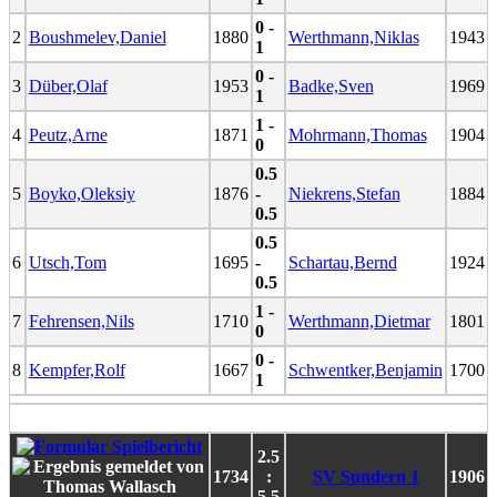
0 -
2
Boushmelev,Daniel
1880
Werthmann,Niklas
1943
1
0 -
3
Düber,Olaf
1953
Badke,Sven
1969
1
1 -
4
Peutz,Arne
1871
Mohrmann,Thomas
1904
0
0.5
5
Boyko,Oleksiy
1876
-
Niekrens,Stefan
1884
0.5
0.5
6
Utsch,Tom
1695
-
Schartau,Bernd
1924
0.5
1 -
7
Fehrensen,Nils
1710
Werthmann,Dietmar
1801
0
0 -
8
Kempfer,Rolf
1667
Schwentker,Benjamin
1700
1
2.5
1734
:
SV Sundern 1
1906
5.5