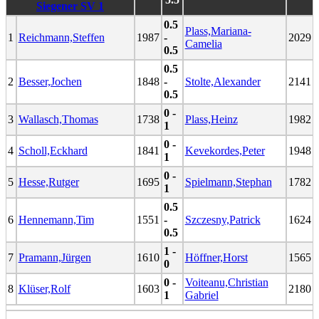
Siegener SV 1
0.5
Plass,Mariana-
1
Reichmann,Steffen
1987
-
2029
Camelia
0.5
0.5
2
Besser,Jochen
1848
-
Stolte,Alexander
2141
0.5
0 -
3
Wallasch,Thomas
1738
Plass,Heinz
1982
1
0 -
4
Scholl,Eckhard
1841
Kevekordes,Peter
1948
1
0 -
5
Hesse,Rutger
1695
Spielmann,Stephan
1782
1
0.5
6
Hennemann,Tim
1551
-
Szczesny,Patrick
1624
0.5
1 -
7
Pramann,Jürgen
1610
Höffner,Horst
1565
0
0 -
Voiteanu,Christian
8
Klüser,Rolf
1603
2180
1
Gabriel