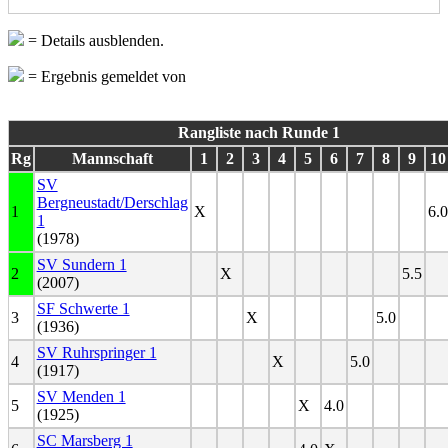
= Details ausblenden.
= Ergebnis gemeldet von
Rangliste nach Runde 1
Rg
Mannschaft
1
2
3
4
5
6
7
8
9
10
SV
Bergneustadt/Derschlag
1
X
6.0
1
(1978)
SV Sundern 1
2
X
5.5
(2007)
SF Schwerte 1
3
X
5.0
(1936)
SV Ruhrspringer 1
4
X
5.0
(1917)
SV Menden 1
5
X
4.0
(1925)
SC Marsberg 1