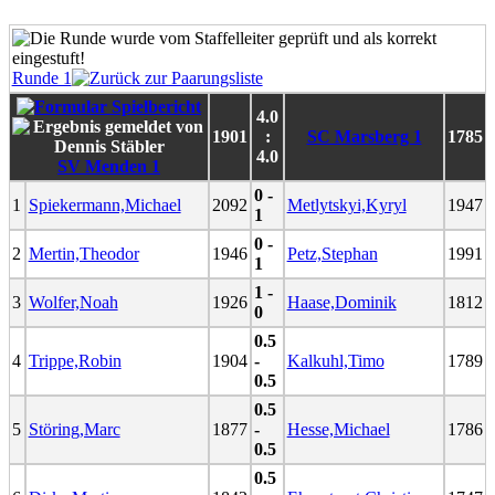
Runde 1
4.0
1901
:
SC Marsberg 1
1785
4.0
SV Menden 1
0 -
1
Spiekermann,Michael
2092
Metlytskyi,Kyryl
1947
1
0 -
2
Mertin,Theodor
1946
Petz,Stephan
1991
1
1 -
3
Wolfer,Noah
1926
Haase,Dominik
1812
0
0.5
4
Trippe,Robin
1904
-
Kalkuhl,Timo
1789
0.5
0.5
5
Störing,Marc
1877
-
Hesse,Michael
1786
0.5
0.5