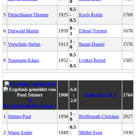
0
0.5
5
Fleischhauer,Thomas
1925
-
Koch,Robin
1709
0.5
0 -
6
Dürwald,Martin
1959
Ellend,Torsten
1678
1
1 -
7
Vorschütz,Stefan
1913
Baran,Daniel
1576
0
0.5
8
Naumann,Klaus
1852
-
Lynker,Bernd
1505
0.5
6.0
1908
:
Hellertaler SF 1
1764
SV
2.0
Bergneustadt/Derschlag 1
1 -
1
Stümer,Paul
1958
Reiffenrath,Christian
2027
0
0.5
2
Wang,Andre
1949
-
Müller,Sven
1930