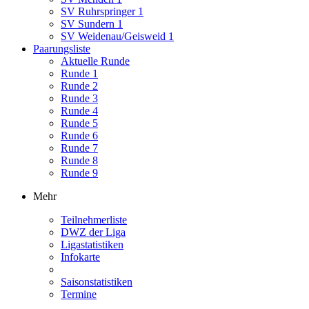
SV Ruhrspringer 1
SV Sundern 1
SV Weidenau/Geisweid 1
Paarungsliste
Aktuelle Runde
Runde 1
Runde 2
Runde 3
Runde 4
Runde 5
Runde 6
Runde 7
Runde 8
Runde 9
Mehr
Teilnehmerliste
DWZ der Liga
Ligastatistiken
Infokarte
Saisonstatistiken
Termine