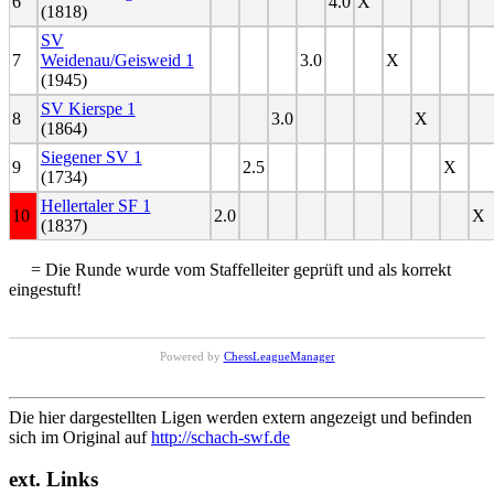
6
4.0
X
(1818)
SV
7
Weidenau/Geisweid 1
3.0
X
(1945)
SV Kierspe 1
8
3.0
X
(1864)
Siegener SV 1
9
2.5
X
(1734)
Hellertaler SF 1
10
2.0
X
(1837)
= Die Runde wurde vom Staffelleiter geprüft und als korrekt
eingestuft!
Powered by
ChessLeagueManager
Die hier dargestellten Ligen werden extern angezeigt und befinden
sich im Original auf
http://schach-swf.de
ext. Links