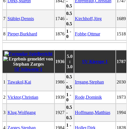
6
Dirks,Martin
1842
-
Ehrentraut,Christian
1747
0.5
0.5
7
Stäbler,Dennis
1746
-
Kirchhoff,Jörg
1689
0.5
1 -
8
Pieper,Burkhard
1876
Fobbe,Ottmar
1518
0
5.0
1936
:
SV Kierspe 1
1787
3.0
SF Schwerte 1
0.5
1
Tawakol,Kai
1986
-
Irrgang,Stephan
2030
0.5
1 -
2
Vicktor,Christian
1939
Rode,Dominik
1973
0
0.5
3
Klug,Wolfgang
1927
-
Hoffmann,Matthias
1994
0.5
1 -
4
Zarges,Stephan
1984
Holler,Dirk
1828