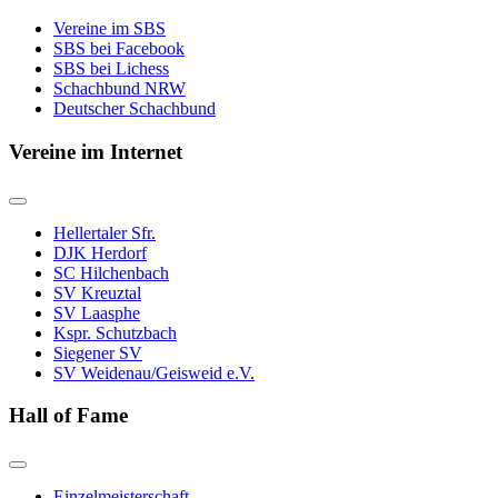
Vereine im SBS
SBS bei Facebook
SBS bei Lichess
Schachbund NRW
Deutscher Schachbund
Vereine im Internet
Hellertaler Sfr.
DJK Herdorf
SC Hilchenbach
SV Kreuztal
SV Laasphe
Kspr. Schutzbach
Siegener SV
SV Weidenau/Geisweid e.V.
Hall of Fame
Einzelmeisterschaft