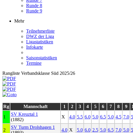
Runde 7
Runde 8
Runde 9
Mehr
Teilnehmerliste
DWZ der Liga
Ligastatistiken
Infokarte
Saisonstatistiken
Termine
Rangliste Verbandsklasse Süd 2025/26
Rg
Mannschaft
1
2
3
4
5
6
7
8
9
SV Kreuztal 1
1
X
4.0
5.5
6.0
5.0
6.5
5.0
4.5
7.0
5
(1882)
SV Turm Drolshagen 1
2
4.0
X
5.0
6.0
2.5
5.0
6.5
7.0
5.0
5
(1893)