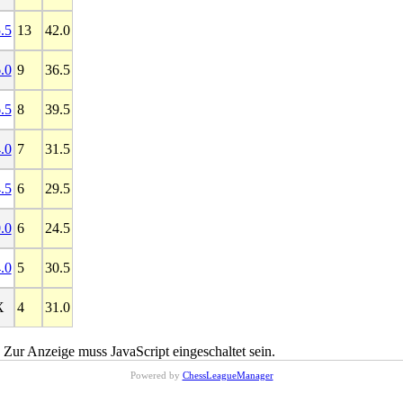
.5
13
42.0
.0
9
36.5
.5
8
39.5
.0
7
31.5
.5
6
29.5
.0
6
24.5
.0
5
30.5
X
4
31.0
 Zur Anzeige muss JavaScript eingeschaltet sein.
Powered by
ChessLeagueManager