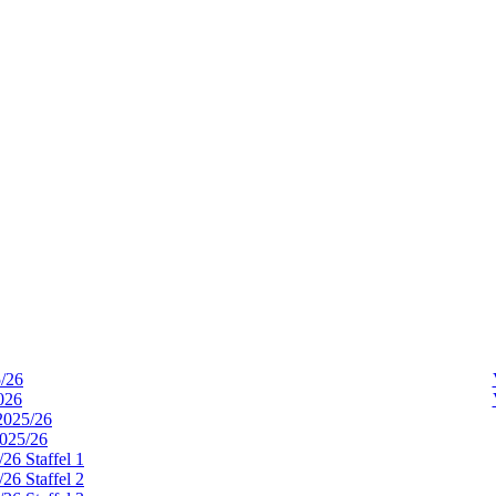
5/26
026
2025/26
2025/26
26 Staffel 1
26 Staffel 2