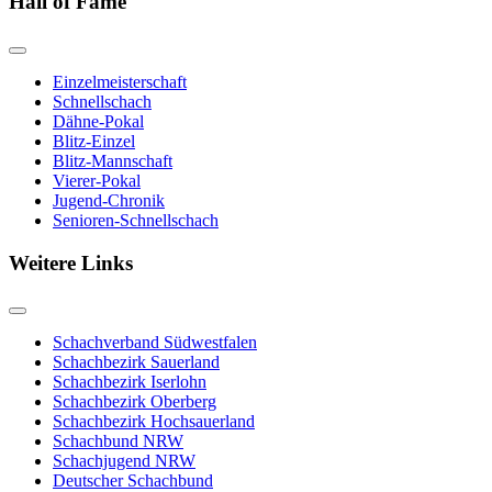
Hall of Fame
Einzelmeisterschaft
Schnellschach
Dähne-Pokal
Blitz-Einzel
Blitz-Mannschaft
Vierer-Pokal
Jugend-Chronik
Senioren-Schnellschach
Weitere Links
Schachverband Südwestfalen
Schachbezirk Sauerland
Schachbezirk Iserlohn
Schachbezirk Oberberg
Schachbezirk Hochsauerland
Schachbund NRW
Schachjugend NRW
Deutscher Schachbund