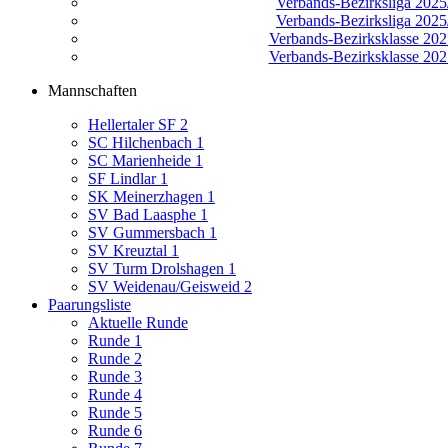
Verbands-Bezirksliga 2025/
Verbands-Bezirksliga 2025/
Verbands-Bezirksklasse 2025
Verbands-Bezirksklasse 2025
Mannschaften
Hellertaler SF 2
SC Hilchenbach 1
SC Marienheide 1
SF Lindlar 1
SK Meinerzhagen 1
SV Bad Laasphe 1
SV Gummersbach 1
SV Kreuztal 1
SV Turm Drolshagen 1
SV Weidenau/Geisweid 2
Paarungsliste
Aktuelle Runde
Runde 1
Runde 2
Runde 3
Runde 4
Runde 5
Runde 6