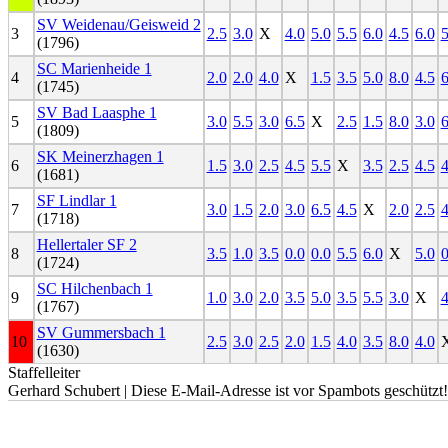
SV Weidenau/Geisweid 2
3
2.5
3.0
X
4.0
5.0
5.5
6.0
4.5
6.0
5
(1796)
SC Marienheide 1
4
2.0
2.0
4.0
X
1.5
3.5
5.0
8.0
4.5
6
(1745)
SV Bad Laasphe 1
5
3.0
5.5
3.0
6.5
X
2.5
1.5
8.0
3.0
6
(1809)
SK Meinerzhagen 1
6
1.5
3.0
2.5
4.5
5.5
X
3.5
2.5
4.5
4
(1681)
SF Lindlar 1
7
3.0
1.5
2.0
3.0
6.5
4.5
X
2.0
2.5
4
(1718)
Hellertaler SF 2
8
3.5
1.0
3.5
0.0
0.0
5.5
6.0
X
5.0
0
(1724)
SC Hilchenbach 1
9
1.0
3.0
2.0
3.5
5.0
3.5
5.5
3.0
X
4
(1767)
SV Gummersbach 1
10
2.5
3.0
2.5
2.0
1.5
4.0
3.5
8.0
4.0
(1630)
Staffelleiter
Gerhard Schubert |
Diese E-Mail-Adresse ist vor Spambots geschützt!