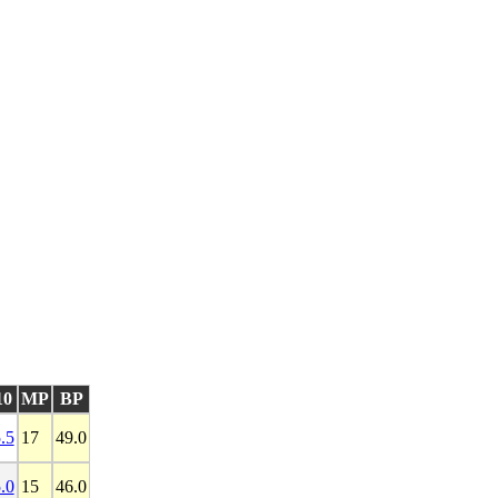
10
MP
BP
.5
17
49.0
.0
15
46.0