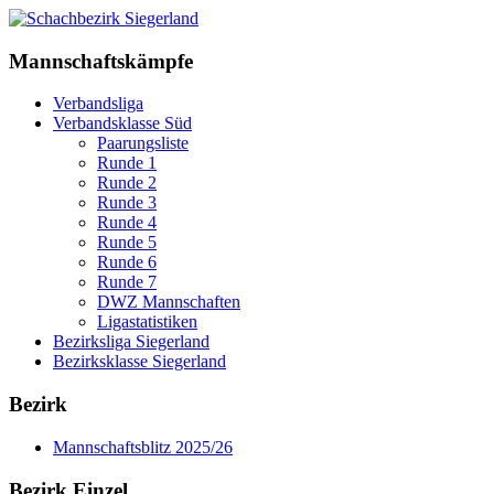
Mannschaftskämpfe
Verbandsliga
Verbandsklasse Süd
Paarungsliste
Runde 1
Runde 2
Runde 3
Runde 4
Runde 5
Runde 6
Runde 7
DWZ Mannschaften
Ligastatistiken
Bezirksliga Siegerland
Bezirksklasse Siegerland
Bezirk
Mannschaftsblitz 2025/26
Bezirk Einzel