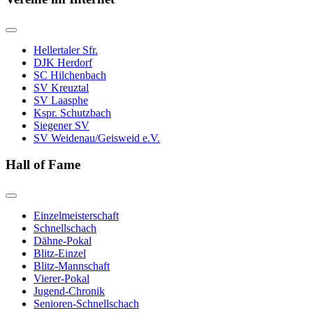
Hellertaler Sfr.
DJK Herdorf
SC Hilchenbach
SV Kreuztal
SV Laasphe
Kspr. Schutzbach
Siegener SV
SV Weidenau/Geisweid e.V.
Hall of Fame
Einzelmeisterschaft
Schnellschach
Dähne-Pokal
Blitz-Einzel
Blitz-Mannschaft
Vierer-Pokal
Jugend-Chronik
Senioren-Schnellschach