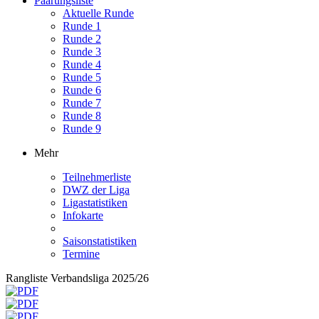
Paarungsliste
Aktuelle Runde
Runde 1
Runde 2
Runde 3
Runde 4
Runde 5
Runde 6
Runde 7
Runde 8
Runde 9
Mehr
Teilnehmerliste
DWZ der Liga
Ligastatistiken
Infokarte
Saisonstatistiken
Termine
Rangliste Verbandsliga 2025/26