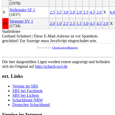
(1978)
Hellertaler SF 1
9
2.5
3.5
3.0
2.0
2.0
2.5
4.5
2.0
X
6.0
(1837)
Siegener SV 1
10
2.0
1.0
2.5
2.5
1.5
3.0
4.5
4.5
2.0
X
(1734)
Staffelleiter
Gerhard Schubert |
Diese E-Mail-Adresse ist vor Spambots
geschützt! Zur Anzeige muss JavaScript eingeschaltet sein.
Powered by
ChessLeagueManager
Die hier dargestellten Ligen werden extern angezeigt und befinden
sich im Original auf
http://schach-swf.de
ext. Links
Vereine im SBS
SBS bei Facebook
SBS bei Lichess
Schachbund NRW
Deutscher Schachbund
Vereine im Internet