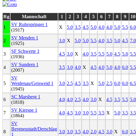
Rg
Mannschaft
1
2
3
4
5
6
7
8
9
10
SV Ruhrspringer 1
1
X
5.0
3.5
4.5
5.0
4.0
4.0
5.0
5.5
6.0
(1917)
SV Menden 1
2
3.0
X
5.0
5.0
5.5
4.0
3.5
5.0
4.5
7.0
(1925)
SF Schwerte 1
3
4.5
3.0
X
4.0
3.5
5.5
5.0
4.5
5.0
5.5
(1936)
SV Sundern 1
4
3.5
3.0
4.0
X
4.5
4.0
5.0
4.0
6.0
5.5
(2007)
SV
5
Weidenau/Geisweid 1
3.0
2.5
4.5
3.5
X
5.0
2.5
6.0
6.0
6.5
(1945)
SC Marsberg 1
6
4.0
4.0
2.5
4.0
3.0
X
4.5
3.5
5.5
5.0
(1818)
SV Kierspe 1
7
4.0
4.5
3.0
3.0
5.5
3.5
X
5.0
3.5
3.5
(1864)
SV
Bergneustadt/Derschlag
8
3.0
3.0
3.5
4.0
2.0
4.5
3.0
X
6.0
3.5
1