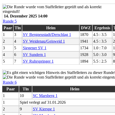
14. Dezember 2025 14:00
Runde 5
Paar
Tln
Heim
DWZ
Ergebnis
1
3
SV Bergneustadt/Derschlag 1
1870
4.5 : 3.5
1
2
4
SV Weidenau/Geisweid 1
1941
4.5 : 3.5
2
3
5
Siegener SV 1
1734
1.0 : 7.0
1
4
6
SV Sundern 1
1928
5.0 : 3.0
9
5
7
SV Ruhrspringer 1
1894
5.5 : 2.5
8
Runde 6
Paar
Tln
Heim
1
10
SC Marsberg 1
1
Spiel verlegt auf 31.01.2026
2
9
SV Kierspe 1