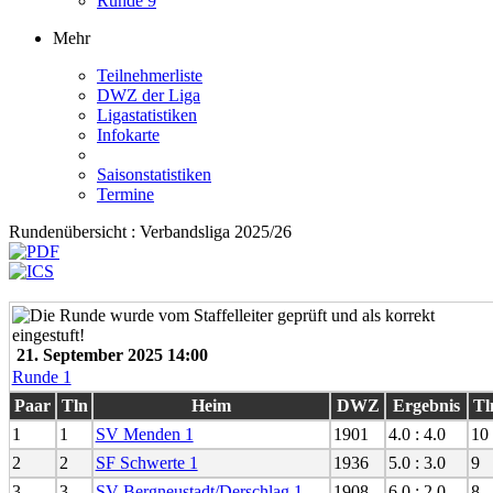
Runde 9
Mehr
Teilnehmerliste
DWZ der Liga
Ligastatistiken
Infokarte
Saisonstatistiken
Termine
Rundenübersicht : Verbandsliga 2025/26
21. September 2025 14:00
Runde 1
Paar
Tln
Heim
DWZ
Ergebnis
Tl
1
1
SV Menden 1
1901
4.0 : 4.0
10
2
2
SF Schwerte 1
1936
5.0 : 3.0
9
3
3
SV Bergneustadt/Derschlag 1
1908
6.0 : 2.0
8