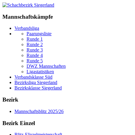
Mannschaftskämpfe
Verbandsliga
Paarungsliste
Runde 1
Runde 2
Runde 3
Runde 4
Runde 5
DWZ Mannschaften
Ligastatistiken
Verbandsklasse Süd
Bezirksliga Siegerland
Bezirksklasse Siegerland
Bezirk
Mannschaftsblitz 2025/26
Bezirk Einzel
Blitz-EInzelmeisterschaft