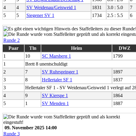
4
4
SV Weidenau/Geisweid 1
1831
3.0 : 5.0
7
5
5
Siegener SV 1
1734
2.5 : 5.5
6
Runde 2
Paar
Tln
Heim
DWZ
1
10
SC Marsberg 1
1799
1
Brett 8 unentschuldigt
2
7
SV Ruhrspringer 1
1897
3
8
Hellertaler SF 1
1837
3
Hellertaler SF 1 - SV Weidenau/Geisweid 1 verlegt auf 2
4
9
SV Kierspe 1
1864
5
1
SV Menden 1
1887
09. November 2025 14:00
Runde 3