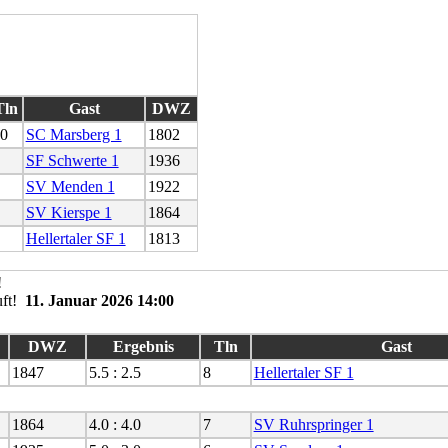
Tln
Gast
DWZ
0
SC Marsberg 1
1802
SF Schwerte 1
1936
SV Menden 1
1922
SV Kierspe 1
1864
Hellertaler SF 1
1813
11. Januar 2026 14:00
DWZ
Ergebnis
Tln
Gast
1847
5.5 : 2.5
8
Hellertaler SF 1
1864
4.0 : 4.0
7
SV Ruhrspringer 1