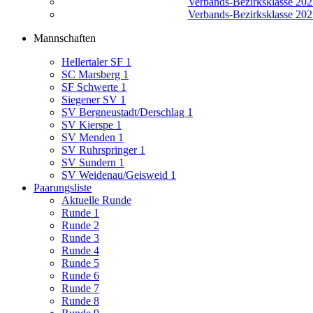
Verbands-Bezirksklasse 2025
Verbands-Bezirksklasse 2025
Mannschaften
Hellertaler SF 1
SC Marsberg 1
SF Schwerte 1
Siegener SV 1
SV Bergneustadt/Derschlag 1
SV Kierspe 1
SV Menden 1
SV Ruhrspringer 1
SV Sundern 1
SV Weidenau/Geisweid 1
Paarungsliste
Aktuelle Runde
Runde 1
Runde 2
Runde 3
Runde 4
Runde 5
Runde 6
Runde 7
Runde 8