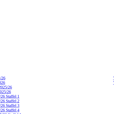
5/26
026
2025/26
2025/26
26 Staffel 1
26 Staffel 2
26 Staffel 3
26 Staffel 4