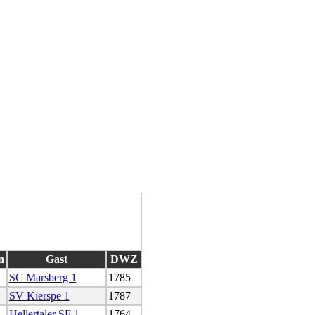
n
Gast
DWZ
SC Marsberg 1
1785
SV Kierspe 1
1787
Hellertaler SF 1
1764