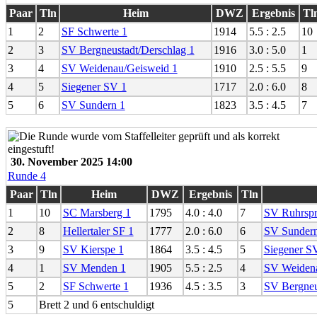
Paar
Tln
Heim
DWZ
Ergebnis
Tl
1
2
SF Schwerte 1
1914
5.5 : 2.5
10
2
3
SV Bergneustadt/Derschlag 1
1916
3.0 : 5.0
1
3
4
SV Weidenau/Geisweid 1
1910
2.5 : 5.5
9
4
5
Siegener SV 1
1717
2.0 : 6.0
8
5
6
SV Sundern 1
1823
3.5 : 4.5
7
30. November 2025 14:00
Runde 4
Paar
Tln
Heim
DWZ
Ergebnis
Tln
1
10
SC Marsberg 1
1795
4.0 : 4.0
7
SV Ruhrspr
2
8
Hellertaler SF 1
1777
2.0 : 6.0
6
SV Sundern
3
9
SV Kierspe 1
1864
3.5 : 4.5
5
Siegener S
4
1
SV Menden 1
1905
5.5 : 2.5
4
SV Weidena
5
2
SF Schwerte 1
1936
4.5 : 3.5
3
SV Bergneu
5
Brett 2 und 6 entschuldigt