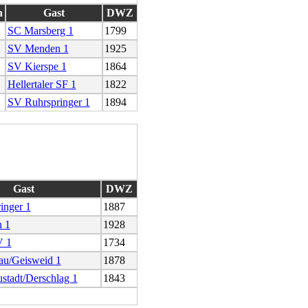
n
Gast
DWZ
SC Marsberg 1
1799
SV Menden 1
1925
SV Kierspe 1
1864
Hellertaler SF 1
1822
SV Ruhrspringer 1
1894
Gast
DWZ
inger 1
1887
 1
1928
V 1
1734
u/Geisweid 1
1878
stadt/Derschlag 1
1843