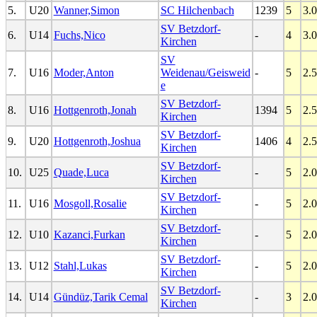
5.
U20
Wanner,Simon
SC Hilchenbach
1239
5
3.0
SV Betzdorf-
6.
U14
Fuchs,Nico
-
4
3.0
Kirchen
SV
7.
U16
Moder,Anton
Weidenau/Geisweid
-
5
2.5
e
SV Betzdorf-
8.
U16
Hottgenroth,Jonah
1394
5
2.5
Kirchen
SV Betzdorf-
9.
U20
Hottgenroth,Joshua
1406
4
2.5
Kirchen
SV Betzdorf-
10.
U25
Quade,Luca
-
5
2.0
Kirchen
SV Betzdorf-
11.
U16
Mosgoll,Rosalie
-
5
2.0
Kirchen
SV Betzdorf-
12.
U10
Kazanci,Furkan
-
5
2.0
Kirchen
SV Betzdorf-
13.
U12
Stahl,Lukas
-
5
2.0
Kirchen
SV Betzdorf-
14.
U14
Gündüz,Tarik Cemal
-
3
2.0
Kirchen