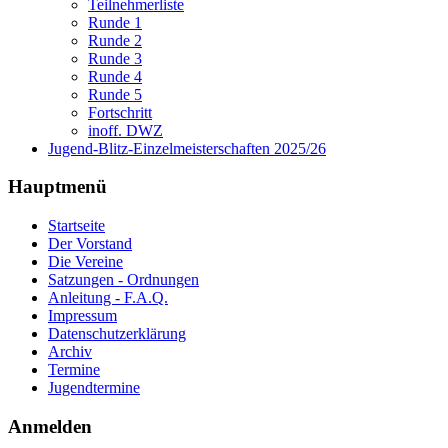
Teilnehmerliste
Runde 1
Runde 2
Runde 3
Runde 4
Runde 5
Fortschritt
inoff. DWZ
Jugend-Blitz-Einzelmeisterschaften 2025/26
Hauptmenü
Startseite
Der Vorstand
Die Vereine
Satzungen - Ordnungen
Anleitung - F.A.Q.
Impressum
Datenschutzerklärung
Archiv
Termine
Jugendtermine
Anmelden