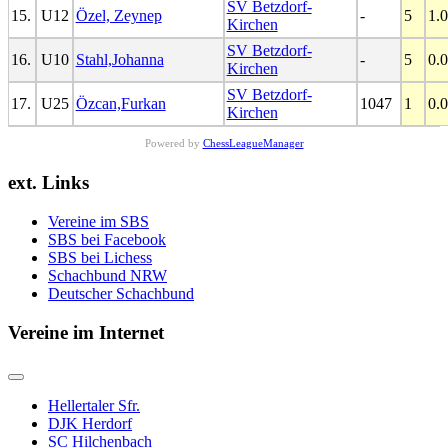
SV Betzdorf-
15.
U12
Özel, Zeynep
-
5
1.0
Kirchen
SV Betzdorf-
16.
U10
Stahl,Johanna
-
5
0.0
Kirchen
SV Betzdorf-
17.
U25
Özcan,Furkan
1047
1
0.0
Kirchen
Powered by
ChessLeagueManager
ext. Links
Vereine im SBS
SBS bei Facebook
SBS bei Lichess
Schachbund NRW
Deutscher Schachbund
Vereine im Internet
Hellertaler Sfr.
DJK Herdorf
SC Hilchenbach