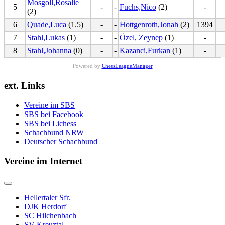
Mosgoll,Rosalie
5
-
-
Fuchs,Nico
(2)
-
(2)
6
Quade,Luca
(1.5)
-
-
Hottgenroth,Jonah
(2)
1394
7
Stahl,Lukas
(1)
-
-
Özel, Zeynep
(1)
-
8
Stahl,Johanna
(0)
-
-
Kazanci,Furkan
(1)
-
Powered by
ChessLeagueManager
ext. Links
Vereine im SBS
SBS bei Facebook
SBS bei Lichess
Schachbund NRW
Deutscher Schachbund
Vereine im Internet
Hellertaler Sfr.
DJK Herdorf
SC Hilchenbach
SV Kreuztal