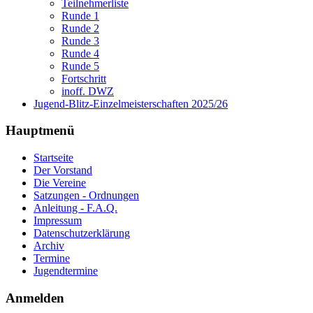
Teilnehmerliste
Runde 1
Runde 2
Runde 3
Runde 4
Runde 5
Fortschritt
inoff. DWZ
Jugend-Blitz-Einzelmeisterschaften 2025/26
Hauptmenü
Startseite
Der Vorstand
Die Vereine
Satzungen - Ordnungen
Anleitung - F.A.Q.
Impressum
Datenschutzerklärung
Archiv
Termine
Jugendtermine
Anmelden