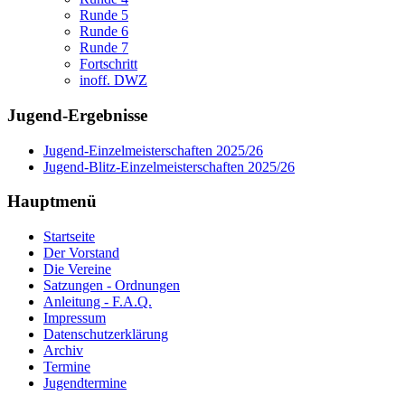
Runde 5
Runde 6
Runde 7
Fortschritt
inoff. DWZ
Jugend-Ergebnisse
Jugend-Einzelmeisterschaften 2025/26
Jugend-Blitz-Einzelmeisterschaften 2025/26
Hauptmenü
Startseite
Der Vorstand
Die Vereine
Satzungen - Ordnungen
Anleitung - F.A.Q.
Impressum
Datenschutzerklärung
Archiv
Termine
Jugendtermine