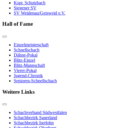
Kspr. Schutzbach
Siegener SV
SV Weidenau/Geisweid e.V.
Hall of Fame
Einzelmeisterschaft
Schnellschach
Dähne-Pokal
Blitz-Einzel
Blitz-Mannschaft
Vierer-Pokal
Jugend-Chronik
Senioren-Schnellschach
Weitere Links
Schachverband Südwestfalen
Schachbezirk Sauerland
Schachbezirk Iserlohn
Schachbezirk Oberberg