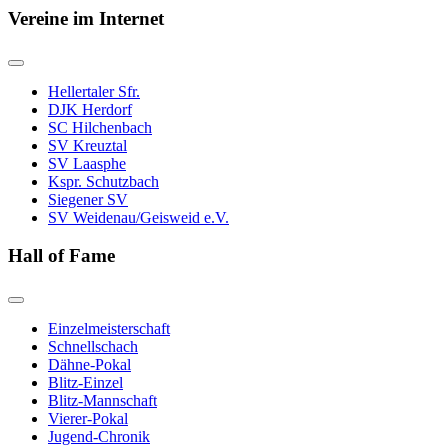
Vereine im Internet
Hellertaler Sfr.
DJK Herdorf
SC Hilchenbach
SV Kreuztal
SV Laasphe
Kspr. Schutzbach
Siegener SV
SV Weidenau/Geisweid e.V.
Hall of Fame
Einzelmeisterschaft
Schnellschach
Dähne-Pokal
Blitz-Einzel
Blitz-Mannschaft
Vierer-Pokal
Jugend-Chronik