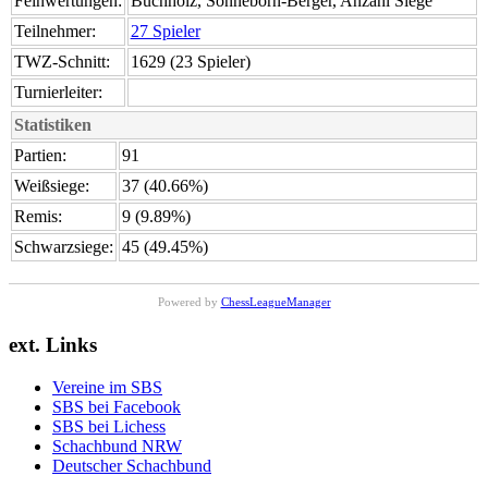
Feinwertungen:
Buchholz, Sonneborn-Berger, Anzahl Siege
Teilnehmer:
27 Spieler
TWZ-Schnitt:
1629 (23 Spieler)
Turnierleiter:
Statistiken
Partien:
91
Weißsiege:
37 (40.66%)
Remis:
9 (9.89%)
Schwarzsiege:
45 (49.45%)
Powered by
ChessLeagueManager
ext. Links
Vereine im SBS
SBS bei Facebook
SBS bei Lichess
Schachbund NRW
Deutscher Schachbund