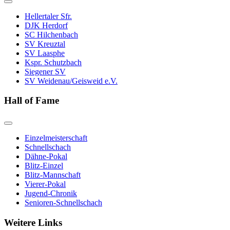
Hellertaler Sfr.
DJK Herdorf
SC Hilchenbach
SV Kreuztal
SV Laasphe
Kspr. Schutzbach
Siegener SV
SV Weidenau/Geisweid e.V.
Hall of Fame
Einzelmeisterschaft
Schnellschach
Dähne-Pokal
Blitz-Einzel
Blitz-Mannschaft
Vierer-Pokal
Jugend-Chronik
Senioren-Schnellschach
Weitere Links