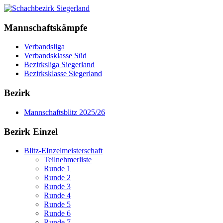
Mannschaftskämpfe
Verbandsliga
Verbandsklasse Süd
Bezirksliga Siegerland
Bezirksklasse Siegerland
Bezirk
Mannschaftsblitz 2025/26
Bezirk Einzel
Blitz-EInzelmeisterschaft
Teilnehmerliste
Runde 1
Runde 2
Runde 3
Runde 4
Runde 5
Runde 6
Runde 7