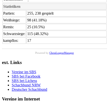
Statistiken
Partien:
255, 238 gespielt
Weißsiege:
98 (41.18%)
Remis:
25 (10.5%)
Schwarzsiege:
115 (48.32%)
kampflos:
17
Powered by
ChessLeagueManager
ext. Links
Vereine im SBS
SBS bei Facebook
SBS bei Lichess
Schachbund NRW
Deutscher Schachbund
Vereine im Internet