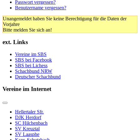
Passwort vergessen?
Benutzername vergessen?
Unangemeldet haben Sie keine Berechtigung für die Daten der
Vorjahre
Bitte melden Sie sich an!
ext. Links
Vereine im SBS
SBS bei Facebook
SBS bei Lichess
Schachbund NRW
Deutscher Schachbund
Vereine im Internet
Hellertaler Sfr.
DJK Herdorf
SC Hilchenbach
SV Kreuztal
SV Laasphe
Kspr. Schutzbach