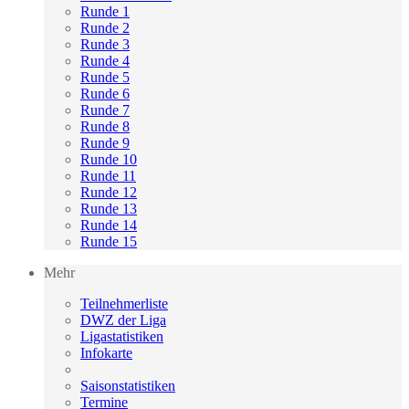
Runde 1
Runde 2
Runde 3
Runde 4
Runde 5
Runde 6
Runde 7
Runde 8
Runde 9
Runde 10
Runde 11
Runde 12
Runde 13
Runde 14
Runde 15
Mehr
Teilnehmerliste
DWZ der Liga
Ligastatistiken
Infokarte
Saisonstatistiken
Termine