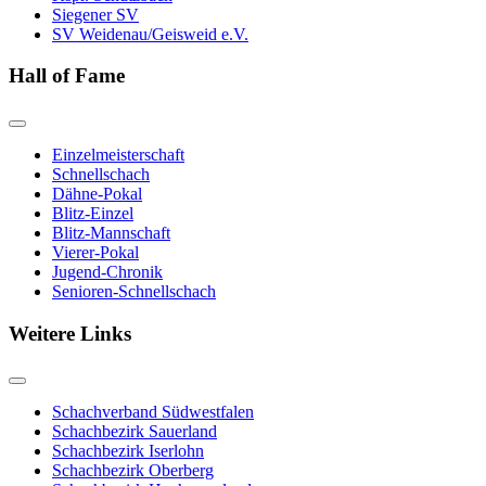
Siegener SV
SV Weidenau/Geisweid e.V.
Hall of Fame
Einzelmeisterschaft
Schnellschach
Dähne-Pokal
Blitz-Einzel
Blitz-Mannschaft
Vierer-Pokal
Jugend-Chronik
Senioren-Schnellschach
Weitere Links
Schachverband Südwestfalen
Schachbezirk Sauerland
Schachbezirk Iserlohn
Schachbezirk Oberberg