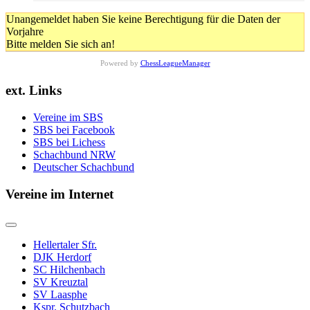
Unangemeldet haben Sie keine Berechtigung für die Daten der
Vorjahre
Bitte melden Sie sich an!
Powered by
ChessLeagueManager
ext. Links
Vereine im SBS
SBS bei Facebook
SBS bei Lichess
Schachbund NRW
Deutscher Schachbund
Vereine im Internet
Hellertaler Sfr.
DJK Herdorf
SC Hilchenbach
SV Kreuztal
SV Laasphe
Kspr. Schutzbach