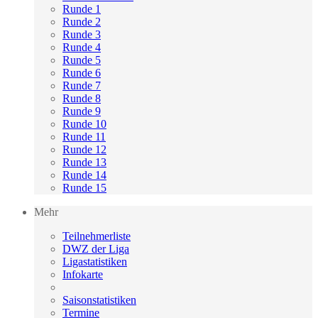
Runde 1
Runde 2
Runde 3
Runde 4
Runde 5
Runde 6
Runde 7
Runde 8
Runde 9
Runde 10
Runde 11
Runde 12
Runde 13
Runde 14
Runde 15
Mehr
Teilnehmerliste
DWZ der Liga
Ligastatistiken
Infokarte
Saisonstatistiken
Termine