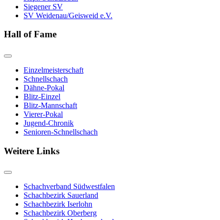
Siegener SV
SV Weidenau/Geisweid e.V.
Hall of Fame
Einzelmeisterschaft
Schnellschach
Dähne-Pokal
Blitz-Einzel
Blitz-Mannschaft
Vierer-Pokal
Jugend-Chronik
Senioren-Schnellschach
Weitere Links
Schachverband Südwestfalen
Schachbezirk Sauerland
Schachbezirk Iserlohn
Schachbezirk Oberberg