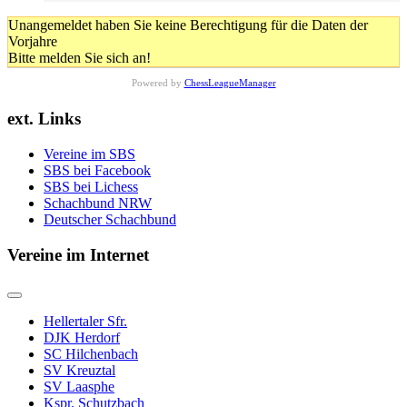
Unangemeldet haben Sie keine Berechtigung für die Daten der
Vorjahre
Bitte melden Sie sich an!
Powered by
ChessLeagueManager
ext. Links
Vereine im SBS
SBS bei Facebook
SBS bei Lichess
Schachbund NRW
Deutscher Schachbund
Vereine im Internet
Hellertaler Sfr.
DJK Herdorf
SC Hilchenbach
SV Kreuztal
SV Laasphe
Kspr. Schutzbach