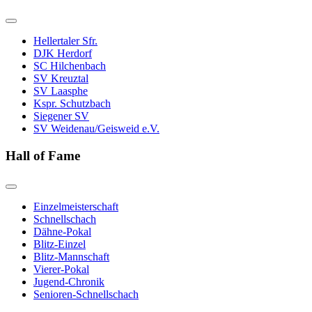
Hellertaler Sfr.
DJK Herdorf
SC Hilchenbach
SV Kreuztal
SV Laasphe
Kspr. Schutzbach
Siegener SV
SV Weidenau/Geisweid e.V.
Hall of Fame
Einzelmeisterschaft
Schnellschach
Dähne-Pokal
Blitz-Einzel
Blitz-Mannschaft
Vierer-Pokal
Jugend-Chronik
Senioren-Schnellschach