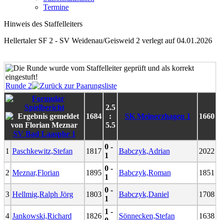
Termine
Hinweis des Staffelleiters
Hellertaler SF 2 - SV Weidenau/Geisweid 2 verlegt auf 04.01.2026
Runde 2
2.5
1684
:
SK Meinerzhagen 1
1660
5.5
SV Bad Laasphe 1
0 -
1
Paschkewitz,Stefan
1817
Babczyk,Adrian
2022
1
0 -
2
Meznar,Florian
1895
Babczyk,Roman
1851
1
0 -
3
Hellmig,Ralph Jörg
1803
Babczyk,Daniel
1708
1
1 -
4
Jankowski,Richard
1826
Sönnecken,Stefan
1638