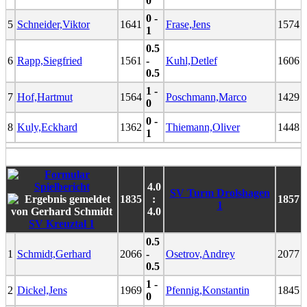
0
0 -
5
Schneider,Viktor
1641
Frase,Jens
1574
1
0.5
6
Rapp,Siegfried
1561
-
Kuhl,Detlef
1606
0.5
1 -
7
Hof,Hartmut
1564
Poschmann,Marco
1429
0
0 -
8
Kuly,Eckhard
1362
Thiemann,Oliver
1448
1
4.0
SV Turm Drolshagen
1835
:
1857
1
4.0
SV Kreuztal 1
0.5
1
Schmidt,Gerhard
2066
-
Osetrov,Andrey
2077
0.5
1 -
2
Dickel,Jens
1969
Pfennig,Konstantin
1845
0