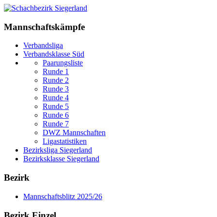
Mannschaftskämpfe
Verbandsliga
Verbandsklasse Süd
Paarungsliste
Runde 1
Runde 2
Runde 3
Runde 4
Runde 5
Runde 6
Runde 7
DWZ Mannschaften
Ligastatistiken
Bezirksliga Siegerland
Bezirksklasse Siegerland
Bezirk
Mannschaftsblitz 2025/26
Bezirk Einzel