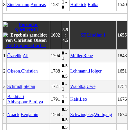
1 -
8
Sindermann,Andreas
1581
Hoferick,Ratka
1540
0
3.5
1602
:
SF Lindlar 1
1655
4.5
SV Gummersbach 1
0 -
1
Özcelik,Ali
1704
Müller,Rene
1848
1
0.5
2
Olsson,Christian
1788
-
Lehmann,Holger
1651
0.5
0 -
3
Schmidt,Stefan
1721
Walotka,Uwe
1754
1
Bakhtiari
1 -
4
1791
Kals,Leo
1676
Abbaspour,Bardiya
0
0.5
5
Noack,Benjamin
1564
-
Schwingeler,Wolfgang
1674
0.5
0.5