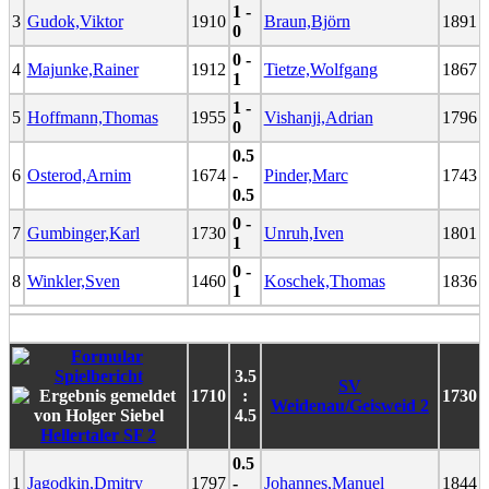
1 -
3
Gudok,Viktor
1910
Braun,Björn
1891
0
0 -
4
Majunke,Rainer
1912
Tietze,Wolfgang
1867
1
1 -
5
Hoffmann,Thomas
1955
Vishanji,Adrian
1796
0
0.5
6
Osterod,Arnim
1674
-
Pinder,Marc
1743
0.5
0 -
7
Gumbinger,Karl
1730
Unruh,Iven
1801
1
0 -
8
Winkler,Sven
1460
Koschek,Thomas
1836
1
3.5
SV
1710
:
1730
Weidenau/Geisweid 2
4.5
Hellertaler SF 2
0.5
1
Jagodkin,Dmitry
1797
-
Johannes,Manuel
1844