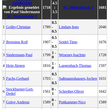
4.5
1718
:
SC Hilchenbach 1
1681
3.5
SC Marienheide 1
0.5
1
Goller,Christian
1789
-
Lindam,Ingo
2046
0.5
0.5
2
Brensing,Rolf
1907
-
Seidel,Timo
1676
0.5
1 -
3
Sindermann,Paul
1799
Wesener,Joachim
1728
0
1 -
4
Hein,Jürgen
1816
Langenbach,Thomas
1597
0
0.5
5
Fuchs,Gerhard
1703
-
Saßmannshausen,Jochen
1631
0.5
Stockburger,Gert-
0 -
6
1561
Schreiber,Oliver
1642
Detlef
1
0 -
7
Gräve,Andreas
1589
Puttkammer,Nico
1589
1