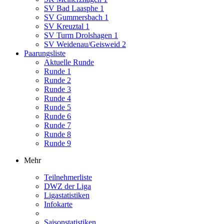
SV Bad Laasphe 1
SV Gummersbach 1
SV Kreuztal 1
SV Turm Drolshagen 1
SV Weidenau/Geisweid 2
Paarungsliste
Aktuelle Runde
Runde 1
Runde 2
Runde 3
Runde 4
Runde 5
Runde 6
Runde 7
Runde 8
Runde 9
Mehr
Teilnehmerliste
DWZ der Liga
Ligastatistiken
Infokarte
Saisonstatistiken