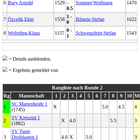
6
Bury,Arnold
1529
-
Sommer,Wolfgang
1470
0.5
1 -
7
Özcelik,Ekin
1558
Bilstein,Stefan
1622
0
0 -
8
Weferling,Klaus
1157
Schwenzfeier,Stefan
1543
1
= Details ausblenden.
= Ergebnis gemeldet von
Rangliste nach Runde 2
Rg
Mannschaft
1
2
3
4
5
6
7
8
9
10
M
SC Marienheide 1
1
X
5.0
4.5
4
(1745)
SV Kreuztal 1
2
X
4.0
5.5
3
(1882)
SV Turm
3
Drolshagen 1
4.0
X
5.0
3