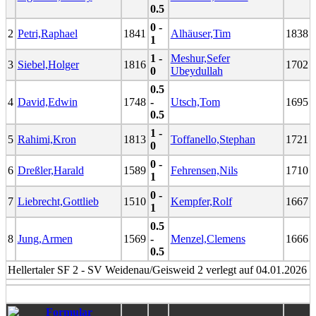
0.5
0 -
2
Petri,Raphael
1841
Alhäuser,Tim
1838
1
1 -
Meshur,Sefer
3
Siebel,Holger
1816
1702
0
Ubeydullah
0.5
4
David,Edwin
1748
-
Utsch,Tom
1695
0.5
1 -
5
Rahimi,Kron
1813
Toffanello,Stephan
1721
0
0 -
6
Dreßler,Harald
1589
Fehrensen,Nils
1710
1
0 -
7
Liebrecht,Gottlieb
1510
Kempfer,Rolf
1667
1
0.5
8
Jung,Armen
1569
-
Menzel,Clemens
1666
0.5
Hellertaler SF 2 - SV Weidenau/Geisweid 2 verlegt auf 04.01.2026