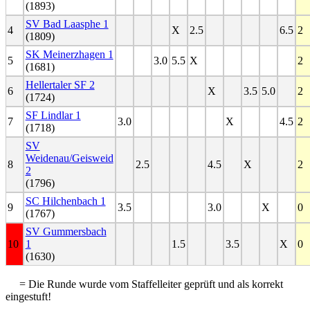
(1893)
SV Bad Laasphe 1
4
X
2.5
6.5
2
(1809)
SK Meinerzhagen 1
5
3.0
5.5
X
2
(1681)
Hellertaler SF 2
6
X
3.5
5.0
2
(1724)
SF Lindlar 1
7
3.0
X
4.5
2
(1718)
SV
Weidenau/Geisweid
8
2.5
4.5
X
2
2
(1796)
SC Hilchenbach 1
9
3.5
3.0
X
0
(1767)
SV Gummersbach
10
1
1.5
3.5
X
0
(1630)
= Die Runde wurde vom Staffelleiter geprüft und als korrekt
eingestuft!