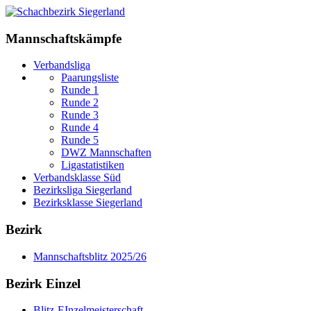
Mannschaftskämpfe
Verbandsliga
Paarungsliste
Runde 1
Runde 2
Runde 3
Runde 4
Runde 5
DWZ Mannschaften
Ligastatistiken
Verbandsklasse Süd
Bezirksliga Siegerland
Bezirksklasse Siegerland
Bezirk
Mannschaftsblitz 2025/26
Bezirk Einzel
Blitz-EInzelmeisterschaft