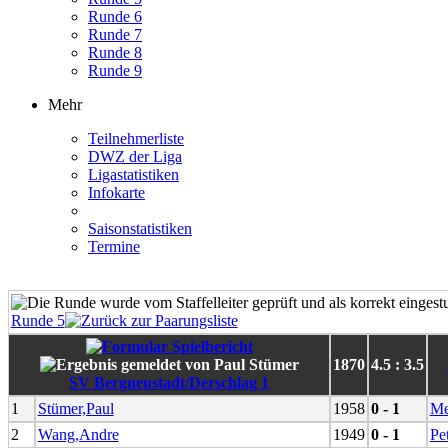
Runde 6
Runde 7
Runde 8
Runde 9
Mehr
Teilnehmerliste
DWZ der Liga
Ligastatistiken
Infokarte
Saisonstatistiken
Termine
Runde 5
1870
4.5 : 3.5
SV Bergneustadt/Derschlag 1
1
Stümer,Paul
1958
0 - 1
Me
2
Wang,Andre
1949
0 - 1
Pe