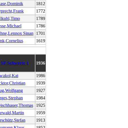
ase,Dominik
1812
eprecht,Frank
1772
lkuhl,Timo
1789
sse,Michael
1786
hne,Lennox Sinan
1701
nk,Cornelius
1619
SF Schwerte 1
1936
wakol,Kai
1986
cktor,Christian
1939
ug,Wolfgang
1927
rges,Stephan
1984
eischhauer,Thomas
1925
rwald,Martin
1959
rschütz,Stefan
1913
umann,Klaus
1852