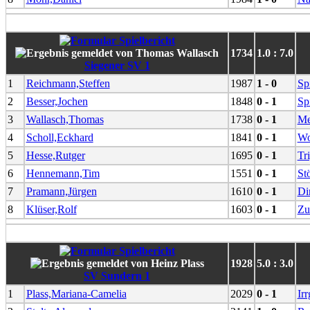
1734
1.0 : 7.0
Siegener SV 1
1
Reichmann,Steffen
1987
1 - 0
Sp
2
Besser,Jochen
1848
0 - 1
Sp
3
Wallasch,Thomas
1738
0 - 1
Me
4
Scholl,Eckhard
1841
0 - 1
Wo
5
Hesse,Rutger
1695
0 - 1
Tr
6
Hennemann,Tim
1551
0 - 1
St
7
Pramann,Jürgen
1610
0 - 1
Di
8
Klüser,Rolf
1603
0 - 1
Zu
1928
5.0 : 3.0
SV Sundern 1
1
Plass,Mariana-Camelia
2029
0 - 1
Ir