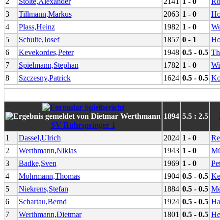
2
Stolte,Alexander
2141
1 - 0
Ro
3
Tillmann,Markus
2063
1 - 0
Ho
4
Plass,Heinz
1982
1 - 0
We
5
Schulte,Josef
1857
0 - 1
Ho
6
Kevekordes,Peter
1948
0.5 - 0.5
Th
7
Spielmann,Stephan
1782
1 - 0
Wi
8
Szczesny,Patrick
1624
0.5 - 0.5
Ko
1894
5.5 : 2.5
SV Ruhrspringer 1
1
Dassel,Ulrich
2024
1 - 0
Re
2
Werthmann,Niklas
1943
1 - 0
Mü
3
Badke,Sven
1969
1 - 0
Pe
4
Mohrmann,Thomas
1904
0.5 - 0.5
Ke
5
Niekrens,Stefan
1884
0.5 - 0.5
Me
6
Schartau,Bernd
1924
0.5 - 0.5
Ha
7
Werthmann,Dietmar
1801
0.5 - 0.5
He