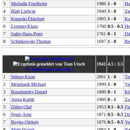
3
Michalik,Friedhelm
1986
1 - 0
Ha
4
Blab,Ludwig
1940
1 - 0
Zi
5
Kiparski,Ekkehart
1905
1 - 0
Ka
6
Lemmer,Klaus
1760
0.5 - 0.5
He
7
Sailer,Hans-Peter
1761
0 - 1
Dä
8
Schinkowski,Thomas
1697
1 - 0
Re
1941
4.5 : 3.5
SV Weidenau/Geisweid 1
1
Stützer,Kiran
2001
1 - 0
Ta
2
Meinhardt,Michael
1999
1 - 0
Vi
3
Boushmelev,Daniel
1880
0 - 1
Kl
4
Arora,Kartik
1960
0 - 1
Za
5
Düber,Olaf
1953
0.5 - 0.5
Fl
6
Peutz,Arne
1871
0.5 - 0.5
Dü
7
Boyko,Oleksiy
1876
0.5 - 0.5
Vo
8
Mohr,Daniel
1984
1 - 0
Na