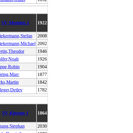
SV Menden 1
1922
iekermann,Stefan
2008
iekermann,Michael
2092
rtin,Theodor
1946
lfer,Noah
1926
ippe,Robin
1904
öring,Marc
1877
rks,Martin
1842
leger,Detlev
1782
SV Kierspe 1
1864
rgang,Stephan
2030