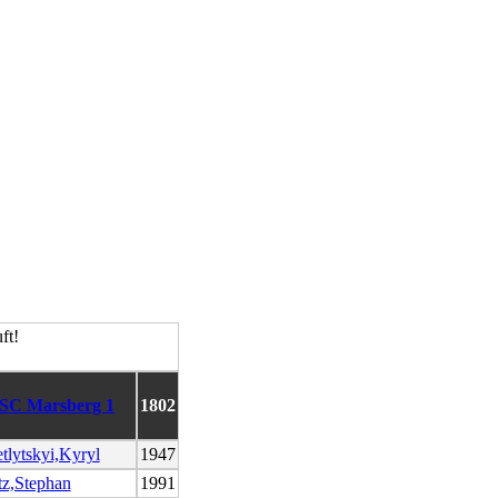
SC Marsberg 1
1802
tlytskyi,Kyryl
1947
tz,Stephan
1991