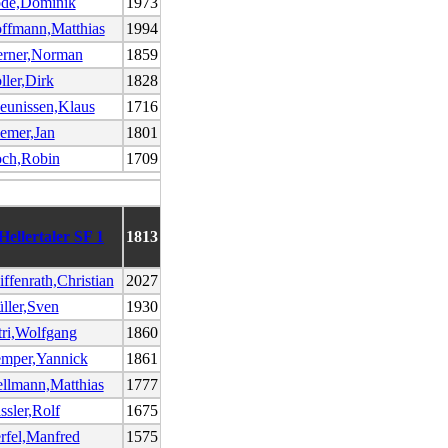
de,Dominik
1973
ffmann,Matthias
1994
rner,Norman
1859
ller,Dirk
1828
eunissen,Klaus
1716
emer,Jan
1801
ch,Robin
1709
Hellertaler SF 1
1813
iffenrath,Christian
2027
ller,Sven
1930
tri,Wolfgang
1860
mper,Yannick
1861
llmann,Matthias
1777
ssler,Rolf
1675
rfel,Manfred
1575