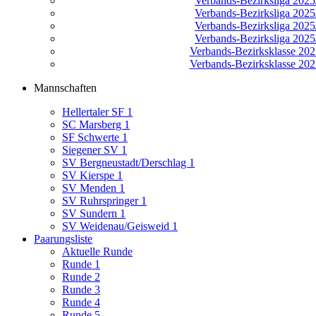
Verbands-Bezirksliga 2025/
Verbands-Bezirksliga 2025/
Verbands-Bezirksliga 2025/
Verbands-Bezirksliga 2025/
Verbands-Bezirksklasse 2025
Verbands-Bezirksklasse 2025
Mannschaften
Hellertaler SF 1
SC Marsberg 1
SF Schwerte 1
Siegener SV 1
SV Bergneustadt/Derschlag 1
SV Kierspe 1
SV Menden 1
SV Ruhrspringer 1
SV Sundern 1
SV Weidenau/Geisweid 1
Paarungsliste
Aktuelle Runde
Runde 1
Runde 2
Runde 3
Runde 4
Runde 5