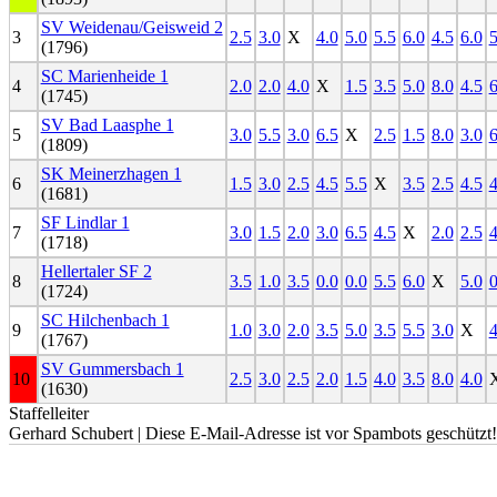
SV Weidenau/Geisweid 2
3
2.5
3.0
X
4.0
5.0
5.5
6.0
4.5
6.0
5
(1796)
SC Marienheide 1
4
2.0
2.0
4.0
X
1.5
3.5
5.0
8.0
4.5
6
(1745)
SV Bad Laasphe 1
5
3.0
5.5
3.0
6.5
X
2.5
1.5
8.0
3.0
6
(1809)
SK Meinerzhagen 1
6
1.5
3.0
2.5
4.5
5.5
X
3.5
2.5
4.5
4
(1681)
SF Lindlar 1
7
3.0
1.5
2.0
3.0
6.5
4.5
X
2.0
2.5
4
(1718)
Hellertaler SF 2
8
3.5
1.0
3.5
0.0
0.0
5.5
6.0
X
5.0
0
(1724)
SC Hilchenbach 1
9
1.0
3.0
2.0
3.5
5.0
3.5
5.5
3.0
X
4
(1767)
SV Gummersbach 1
10
2.5
3.0
2.5
2.0
1.5
4.0
3.5
8.0
4.0
(1630)
Staffelleiter
Gerhard Schubert |
Diese E-Mail-Adresse ist vor Spambots geschützt!