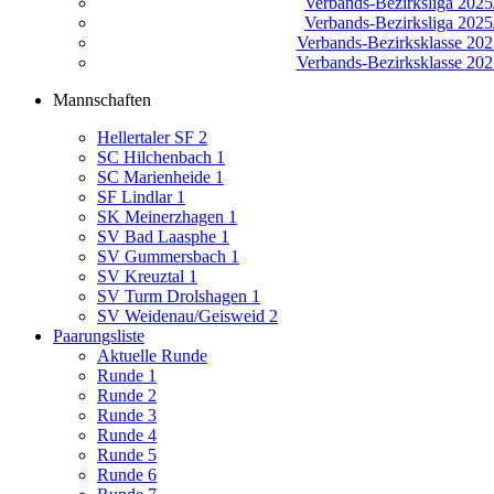
Verbands-Bezirksliga 2025/
Verbands-Bezirksliga 2025/
Verbands-Bezirksklasse 2025
Verbands-Bezirksklasse 2025
Mannschaften
Hellertaler SF 2
SC Hilchenbach 1
SC Marienheide 1
SF Lindlar 1
SK Meinerzhagen 1
SV Bad Laasphe 1
SV Gummersbach 1
SV Kreuztal 1
SV Turm Drolshagen 1
SV Weidenau/Geisweid 2
Paarungsliste
Aktuelle Runde
Runde 1
Runde 2
Runde 3
Runde 4
Runde 5
Runde 6