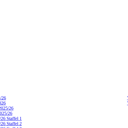
5/26
026
2025/26
2025/26
26 Staffel 1
26 Staffel 2