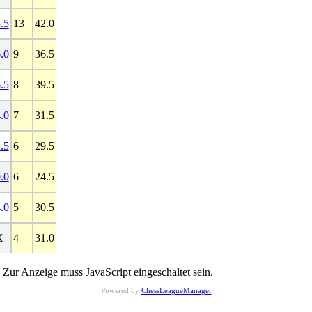
.5
13
42.0
.0
9
36.5
.5
8
39.5
.0
7
31.5
.5
6
29.5
.0
6
24.5
.0
5
30.5
X
4
31.0
 Zur Anzeige muss JavaScript eingeschaltet sein.
Powered by
ChessLeagueManager