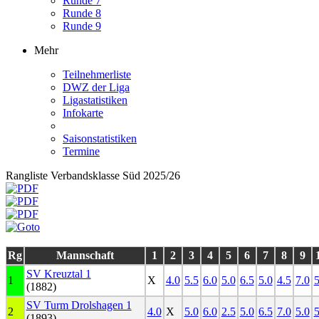
Runde 7
Runde 8
Runde 9
Mehr
Teilnehmerliste
DWZ der Liga
Ligastatistiken
Infokarte
Saisonstatistiken
Termine
Rangliste Verbandsklasse Süd 2025/26
Rg
Mannschaft
1
2
3
4
5
6
7
8
9
SV Kreuztal 1
1
X
4.0
5.5
6.0
5.0
6.5
5.0
4.5
7.0
5
(1882)
SV Turm Drolshagen 1
2
4.0
X
5.0
6.0
2.5
5.0
6.5
7.0
5.0
5
(1893)