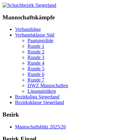
Mannschaftskämpfe
Verbandsliga
Verbandsklasse Süd
Paarungsliste
Runde 1
Runde 2
Runde 3
Runde 4
Runde 5
Runde 6
Runde 7
DWZ Mannschaften
Ligastatistiken
Bezirksliga Siegerland
Bezirksklasse Siegerland
Bezirk
Mannschaftsblitz 2025/26
Bezirk Einzel