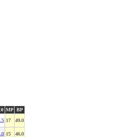
10
MP
BP
.5
17
49.0
.0
15
46.0