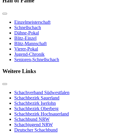
Hall of Fame
Einzelmeisterschaft
Schnellschach
Dähne-Pokal
Blitz-Einzel
Blitz-Mannschaft
Vierer-Pokal
Jugend-Chronik
Senioren-Schnellschach
Weitere Links
Schachverband Südwestfalen
Schachbezirk Sauerland
Schachbezirk Iserlohn
Schachbezirk Oberberg
Schachbezirk Hochsauerland
Schachbund NRW
Schachjugend NRW
Deutscher Schachbund