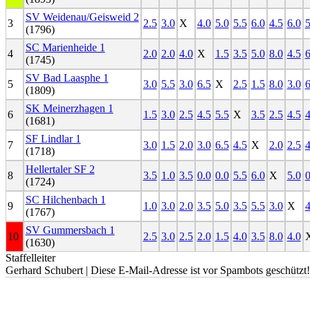
SV Weidenau/Geisweid 2
3
2.5
3.0
X
4.0
5.0
5.5
6.0
4.5
6.0
5
(1796)
SC Marienheide 1
4
2.0
2.0
4.0
X
1.5
3.5
5.0
8.0
4.5
6
(1745)
SV Bad Laasphe 1
5
3.0
5.5
3.0
6.5
X
2.5
1.5
8.0
3.0
6
(1809)
SK Meinerzhagen 1
6
1.5
3.0
2.5
4.5
5.5
X
3.5
2.5
4.5
4
(1681)
SF Lindlar 1
7
3.0
1.5
2.0
3.0
6.5
4.5
X
2.0
2.5
4
(1718)
Hellertaler SF 2
8
3.5
1.0
3.5
0.0
0.0
5.5
6.0
X
5.0
0
(1724)
SC Hilchenbach 1
9
1.0
3.0
2.0
3.5
5.0
3.5
5.5
3.0
X
4
(1767)
SV Gummersbach 1
10
2.5
3.0
2.5
2.0
1.5
4.0
3.5
8.0
4.0
(1630)
Staffelleiter
Gerhard Schubert |
Diese E-Mail-Adresse ist vor Spambots geschützt!