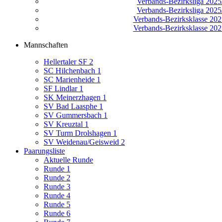
Verbands-Bezirksliga 2025/
Verbands-Bezirksliga 2025/
Verbands-Bezirksklasse 2025
Verbands-Bezirksklasse 2025
Mannschaften
Hellertaler SF 2
SC Hilchenbach 1
SC Marienheide 1
SF Lindlar 1
SK Meinerzhagen 1
SV Bad Laasphe 1
SV Gummersbach 1
SV Kreuztal 1
SV Turm Drolshagen 1
SV Weidenau/Geisweid 2
Paarungsliste
Aktuelle Runde
Runde 1
Runde 2
Runde 3
Runde 4
Runde 5
Runde 6