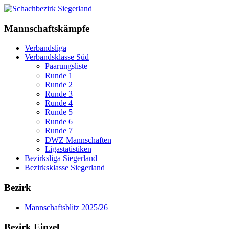
Mannschaftskämpfe
Verbandsliga
Verbandsklasse Süd
Paarungsliste
Runde 1
Runde 2
Runde 3
Runde 4
Runde 5
Runde 6
Runde 7
DWZ Mannschaften
Ligastatistiken
Bezirksliga Siegerland
Bezirksklasse Siegerland
Bezirk
Mannschaftsblitz 2025/26
Bezirk Einzel