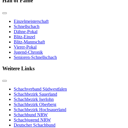
Hall of Fame
Einzelmeisterschaft
Schnellschach
Dähne-Pokal
Blitz-Einzel
Blitz-Mannschaft
Vierer-Pokal
Jugend-Chronik
Senioren-Schnellschach
Weitere Links
Schachverband Südwestfalen
Schachbezirk Sauerland
Schachbezirk Iserlohn
Schachbezirk Oberberg
Schachbezirk Hochsauerland
Schachbund NRW
Schachjugend NRW
Deutscher Schachbund