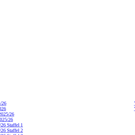
5/26
026
2025/26
2025/26
26 Staffel 1
26 Staffel 2