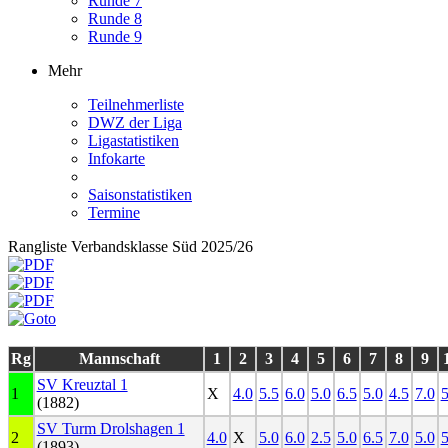
Runde 7
Runde 8
Runde 9
Mehr
Teilnehmerliste
DWZ der Liga
Ligastatistiken
Infokarte
Saisonstatistiken
Termine
Rangliste Verbandsklasse Süd 2025/26
Rg
Mannschaft
1
2
3
4
5
6
7
8
9
SV Kreuztal 1
1
X
4.0
5.5
6.0
5.0
6.5
5.0
4.5
7.0
5
(1882)
SV Turm Drolshagen 1
2
4.0
X
5.0
6.0
2.5
5.0
6.5
7.0
5.0
5
(1893)