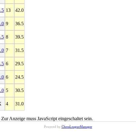
.5
13
42.0
.0
9
36.5
.5
8
39.5
.0
7
31.5
.5
6
29.5
.0
6
24.5
.0
5
30.5
X
4
31.0
 Zur Anzeige muss JavaScript eingeschaltet sein.
Powered by
ChessLeagueManager