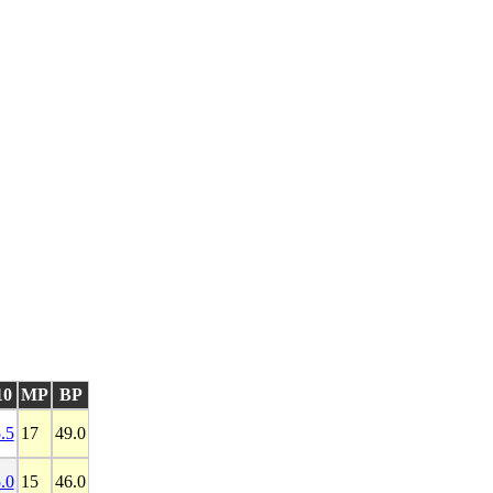
10
MP
BP
.5
17
49.0
.0
15
46.0