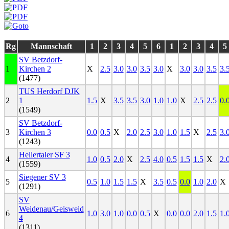
Rg
Mannschaft
1
2
3
4
5
6
1
2
3
4
5
SV Betzdorf-
1
Kirchen 2
X
2.5
3.0
3.0
3.5
3.0
X
3.0
3.0
3.5
3.
(1477)
TUS Herdorf DJK
2
1
1.5
X
3.5
3.5
3.0
1.0
1.0
X
2.5
2.5
0.
(1549)
SV Betzdorf-
3
Kirchen 3
0.0
0.5
X
2.0
2.5
3.0
1.0
1.5
X
2.5
3.
(1243)
Hellertaler SF 3
4
1.0
0.5
2.0
X
2.5
4.0
0.5
1.5
1.5
X
2.
(1559)
Siegener SV 3
5
0.5
1.0
1.5
1.5
X
3.5
0.5
0.0
1.0
2.0
X
(1291)
SV
Weidenau/Geisweid
6
1.0
3.0
1.0
0.0
0.5
X
0.0
0.0
2.0
1.5
1.
4
(1311)