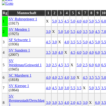
Rg
Mannschaft
1
2
3
4
5
6
7
8
9
10
SV Ruhrspringer 1
1
X
5.0
3.5
4.5
5.0
4.0
4.0
5.0
5.5
6.0
(1917)
SV Menden 1
2
3.0
X
5.0
5.0
5.5
4.0
3.5
5.0
4.5
7.0
(1925)
SF Schwerte 1
3
4.5
3.0
X
4.0
3.5
5.5
5.0
4.5
5.0
5.5
(1936)
SV Sundern 1
4
3.5
3.0
4.0
X
4.5
4.0
5.0
4.0
6.0
5.5
(2007)
SV
5
Weidenau/Geisweid 1
3.0
2.5
4.5
3.5
X
5.0
2.5
6.0
6.0
6.5
(1945)
SC Marsberg 1
6
4.0
4.0
2.5
4.0
3.0
X
4.5
3.5
5.5
5.0
(1818)
SV Kierspe 1
7
4.0
4.5
3.0
3.0
5.5
3.5
X
5.0
3.5
3.5
(1864)
SV
Bergneustadt/Derschlag
8
3.0
3.0
3.5
4.0
2.0
4.5
3.0
X
6.0
3.5
1