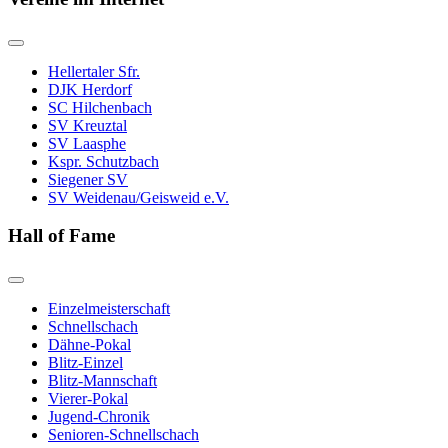
Hellertaler Sfr.
DJK Herdorf
SC Hilchenbach
SV Kreuztal
SV Laasphe
Kspr. Schutzbach
Siegener SV
SV Weidenau/Geisweid e.V.
Hall of Fame
Einzelmeisterschaft
Schnellschach
Dähne-Pokal
Blitz-Einzel
Blitz-Mannschaft
Vierer-Pokal
Jugend-Chronik
Senioren-Schnellschach