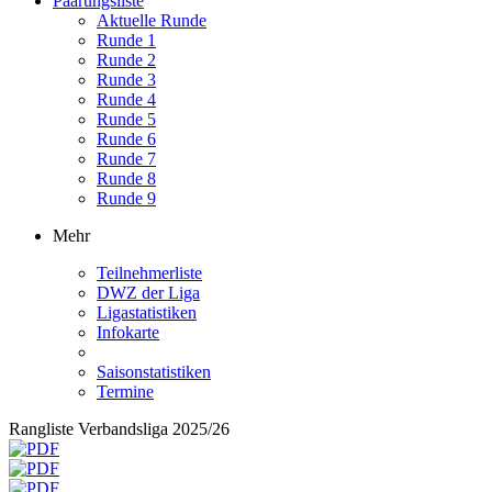
Paarungsliste
Aktuelle Runde
Runde 1
Runde 2
Runde 3
Runde 4
Runde 5
Runde 6
Runde 7
Runde 8
Runde 9
Mehr
Teilnehmerliste
DWZ der Liga
Ligastatistiken
Infokarte
Saisonstatistiken
Termine
Rangliste Verbandsliga 2025/26