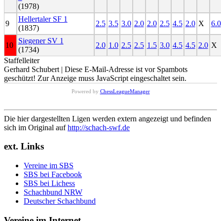
(1978)
Hellertaler SF 1
9
2.5
3.5
3.0
2.0
2.0
2.5
4.5
2.0
X
6.0
(1837)
Siegener SV 1
10
2.0
1.0
2.5
2.5
1.5
3.0
4.5
4.5
2.0
X
(1734)
Staffelleiter
Gerhard Schubert |
Diese E-Mail-Adresse ist vor Spambots
geschützt! Zur Anzeige muss JavaScript eingeschaltet sein.
Powered by
ChessLeagueManager
Die hier dargestellten Ligen werden extern angezeigt und befinden
sich im Original auf
http://schach-swf.de
ext. Links
Vereine im SBS
SBS bei Facebook
SBS bei Lichess
Schachbund NRW
Deutscher Schachbund
Vereine im Internet