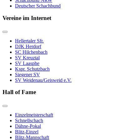
Schachbund NRW
Deutscher Schachbund
Vereine im Internet
Hellertaler Sfr.
DJK Herdorf
SC Hilchenbach
SV Kreuztal
SV Laasphe
Kspr. Schutzbach
Siegener SV
SV Weidenau/Geisweid e.V.
Hall of Fame
Einzelmeisterschaft
Schnellschach
Dähne-Pokal
Blitz-Einzel
Blitz-Mannschaft