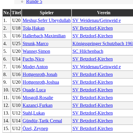
Runde 5
Nr.
Titel
Spieler
Verein
1.
U20
Meshur,Sefer Ubeydullah
SV Weidenau/Geisweid e
2.
U18
Tola,Hakan
SV Betzdorf-Kirchen
3.
U16
Hallerbach,Maximilian
SV Betzdorf-Kirchen
4.
U25
Strunk,Marco
Königsspringer Schutzbach 196
5.
U20
Wanner,Simon
SC Hilchenbach
6.
U14
Fuchs,Nico
SV Betzdorf-Kirchen
7.
U16
Moder,Anton
SV Weidenau/Geisweid e
8.
U16
Hottgenroth,Jonah
SV Betzdorf-Kirchen
9.
U20
Hottgenroth,Joshua
SV Betzdorf-Kirchen
10.
U25
Quade,Luca
SV Betzdorf-Kirchen
11.
U16
Mosgoll,Rosalie
SV Betzdorf-Kirchen
12.
U10
Kazanci,Furkan
SV Betzdorf-Kirchen
13.
U12
Stahl,Lukas
SV Betzdorf-Kirchen
14.
U14
Gündüz,Tarik Cemal
SV Betzdorf-Kirchen
15.
U12
Özel, Zeynep
SV Betzdorf-Kirchen