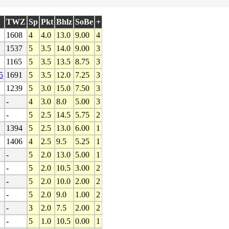
TWZ
Sp
Pkt
Bhlz
SoBe
+
1608
4
4.0
13.0
9.00
4
1537
5
3.5
14.0
9.00
3
1165
5
3.5
13.5
8.75
3
5
1691
5
3.5
12.0
7.25
3
1239
5
3.0
15.0
7.50
3
-
4
3.0
8.0
5.00
3
-
5
2.5
14.5
5.75
2
1394
5
2.5
13.0
6.00
1
1406
4
2.5
9.5
5.25
1
-
5
2.0
13.0
5.00
1
-
5
2.0
10.5
3.00
2
-
5
2.0
10.0
2.00
2
-
5
2.0
9.0
1.00
2
-
3
2.0
7.5
2.00
2
-
5
1.0
10.5
0.00
1