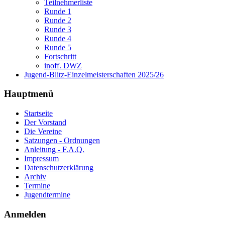
Teilnehmerliste
Runde 1
Runde 2
Runde 3
Runde 4
Runde 5
Fortschritt
inoff. DWZ
Jugend-Blitz-Einzelmeisterschaften 2025/26
Hauptmenü
Startseite
Der Vorstand
Die Vereine
Satzungen - Ordnungen
Anleitung - F.A.Q.
Impressum
Datenschutzerklärung
Archiv
Termine
Jugendtermine
Anmelden