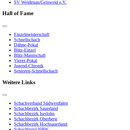
SV Weidenau/Geisweid e.V.
Hall of Fame
Einzelmeisterschaft
Schnellschach
Dähne-Pokal
Blitz-Einzel
Blitz-Mannschaft
Vierer-Pokal
Jugend-Chronik
Senioren-Schnellschach
Weitere Links
Schachverband Südwestfalen
Schachbezirk Sauerland
Schachbezirk Iserlohn
Schachbezirk Oberberg
Schachbezirk Hochsauerland
Schachbund NRW