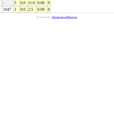
-
5
0.0
11.0
0.00
0
1047
1
0.0
2.5
0.00
0
Powered by
ChessLeagueManager