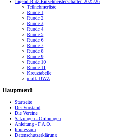
Jugend-Blitz-Einzelmeisterschaften 2025/26
Teilnehmerliste
Runde 1
Runde 2
Runde 3
Runde 4
Runde 5
Runde 6
Runde 7
Runde 8
Runde 9
Runde 10
Runde 11
Kreuztabelle
inoff. DWZ
Hauptmenü
Startseite
Der Vorstand
Die Vereine
Satzungen - Ordnungen
Anleitung - F.A.Q.
Impressum
Datenschutzerklärung