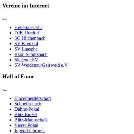
Vereine im Internet
Hellertaler Sfr.
DJK Herdorf
SC Hilchenbach
SV Kreuztal
SV Laasphe
Kspr. Schutzbach
Siegener SV
SV Weidenau/Geisweid e.V.
Hall of Fame
Einzelmeisterschaft
Schnellschach
Dähne-Pokal
Blitz-Einzel
Blitz-Mannschaft
Vierer-Pokal
Jugend-Chronik