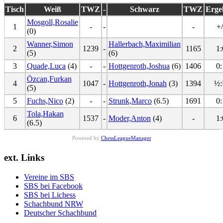
Tisch
Weiß
TWZ
-
Schwarz
TWZ
Erge
Mosgoll,Rosalie
1
-
-
-
+/
(0)
Wanner,Simon
Hallerbach,Maximilian
2
1239
-
1165
1:
(5)
(6)
3
Quade,Luca
(4)
-
-
Hottgenroth,Joshua
(6)
1406
0:
Özcan,Furkan
4
1047
-
Hottgenroth,Jonah
(3)
1394
½
(5)
5
Fuchs,Nico
(2)
-
-
Strunk,Marco
(6.5)
1691
0:
Tola,Hakan
6
1537
-
Moder,Anton
(4)
-
1:
(6.5)
Powered by
ChessLeagueManager
ext. Links
Vereine im SBS
SBS bei Facebook
SBS bei Lichess
Schachbund NRW
Deutscher Schachbund