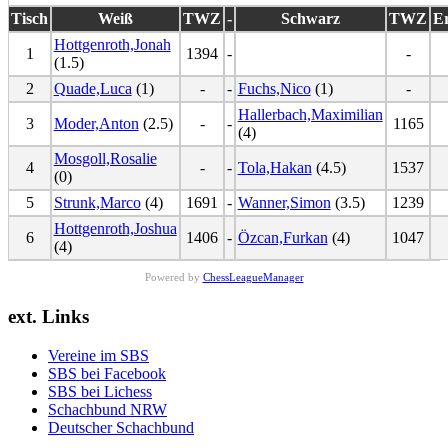
Tisch
Weiß
TWZ
-
Schwarz
TWZ
E
Hottgenroth,Jonah
1
1394
-
-
(1.5)
2
Quade,Luca
(1)
-
-
Fuchs,Nico
(1)
-
Hallerbach,Maximilian
3
Moder,Anton
(2.5)
-
-
1165
(4)
Mosgoll,Rosalie
4
-
-
Tola,Hakan
(4.5)
1537
(0)
5
Strunk,Marco
(4)
1691
-
Wanner,Simon
(3.5)
1239
Hottgenroth,Joshua
6
1406
-
Özcan,Furkan
(4)
1047
(4)
Powered by
ChessLeagueManager
ext. Links
Vereine im SBS
SBS bei Facebook
SBS bei Lichess
Schachbund NRW
Deutscher Schachbund