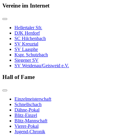
Vereine im Internet
Hellertaler Sfr.
DJK Herdorf
SC Hilchenbach
SV Kreuztal
SV Laasphe
Kspr. Schutzbach
Siegener SV
SV Weidenau/Geisweid e.V.
Hall of Fame
Einzelmeisterschaft
Schnellschach
Dähne-Pokal
Blitz-Einzel
Blitz-Mannschaft
Vierer-Pokal
Jugend-Chronik