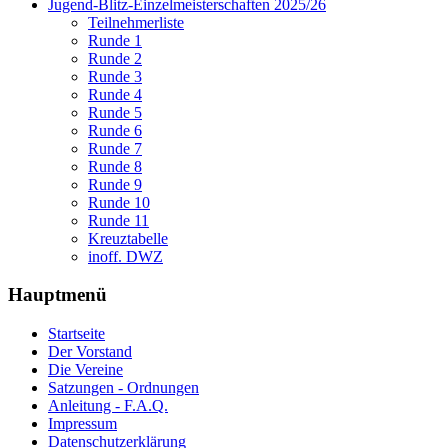
Jugend-Blitz-Einzelmeisterschaften 2025/26
Teilnehmerliste
Runde 1
Runde 2
Runde 3
Runde 4
Runde 5
Runde 6
Runde 7
Runde 8
Runde 9
Runde 10
Runde 11
Kreuztabelle
inoff. DWZ
Hauptmenü
Startseite
Der Vorstand
Die Vereine
Satzungen - Ordnungen
Anleitung - F.A.Q.
Impressum
Datenschutzerklärung