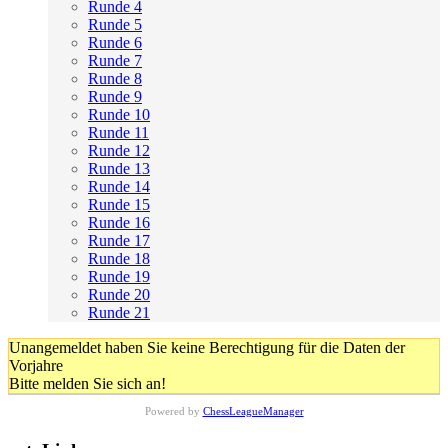
Runde 4
Runde 5
Runde 6
Runde 7
Runde 8
Runde 9
Runde 10
Runde 11
Runde 12
Runde 13
Runde 14
Runde 15
Runde 16
Runde 17
Runde 18
Runde 19
Runde 20
Runde 21
Unangemeldet haben Sie keine Berechtigung für die Daten der
Vorjahre
Bitte melden Sie sich an!
Powered by
ChessLeagueManager