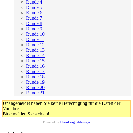
Runde 4
Runde 5
Runde 6
Runde 7
Runde 8
Runde 9
Runde 10
Runde 11
Runde 12
Runde 13
Runde 14
Runde 15
Runde 16
Runde 17
Runde 18
Runde 19
Runde 20
Runde 21
Unangemeldet haben Sie keine Berechtigung für die Daten der
Vorjahre
Bitte melden Sie sich an!
Powered by
ChessLeagueManager