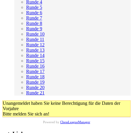
Runde 4
Runde 5
Runde 6
Runde 7
Runde 8
Runde 9
Runde 10
Runde 11
Runde 12
Runde 13
Runde 14
Runde 15
Runde 16
Runde 17
Runde 18
Runde 19
Runde 20
Runde 21
Unangemeldet haben Sie keine Berechtigung für die Daten der
Vorjahre
Bitte melden Sie sich an!
Powered by
ChessLeagueManager