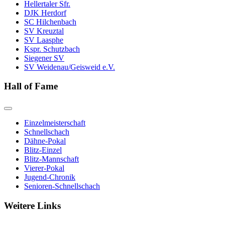
Hellertaler Sfr.
DJK Herdorf
SC Hilchenbach
SV Kreuztal
SV Laasphe
Kspr. Schutzbach
Siegener SV
SV Weidenau/Geisweid e.V.
Hall of Fame
Einzelmeisterschaft
Schnellschach
Dähne-Pokal
Blitz-Einzel
Blitz-Mannschaft
Vierer-Pokal
Jugend-Chronik
Senioren-Schnellschach
Weitere Links