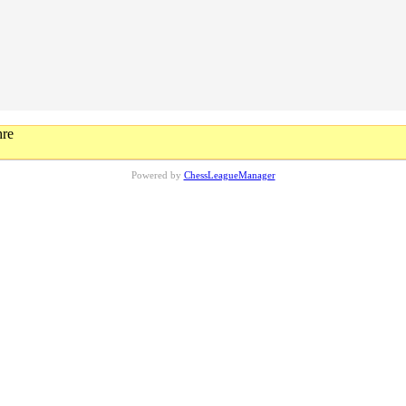
hre
Powered by
ChessLeagueManager