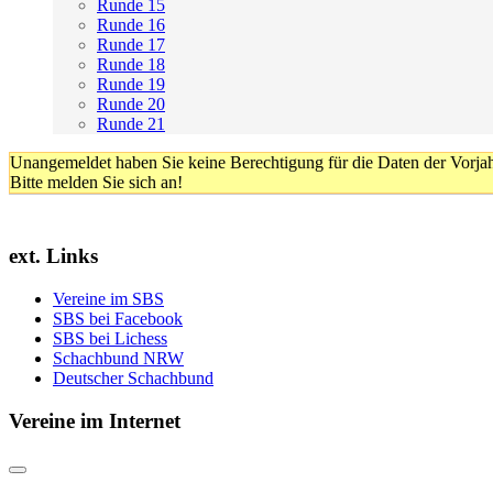
Runde 15
Runde 16
Runde 17
Runde 18
Runde 19
Runde 20
Runde 21
Unangemeldet haben Sie keine Berechtigung für die Daten der Vorja
Bitte melden Sie sich an!
ext. Links
Vereine im SBS
SBS bei Facebook
SBS bei Lichess
Schachbund NRW
Deutscher Schachbund
Vereine im Internet