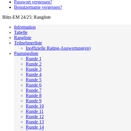
Passwort vergessen?
Benutzername vergessen?
Blitz-EM 24/25: Rangliste
Information
Tabelle
Rangliste
Teilnehmerliste
Inoffizielle Rating-Auswertung(en)
Paarungsliste
Runde 1
Runde 2
Runde 3
Runde 4
Runde 5
Runde 6
Runde 7
Runde 8
Runde 9
Runde 10
Runde 11
Runde 12
Runde 13
Runde 14