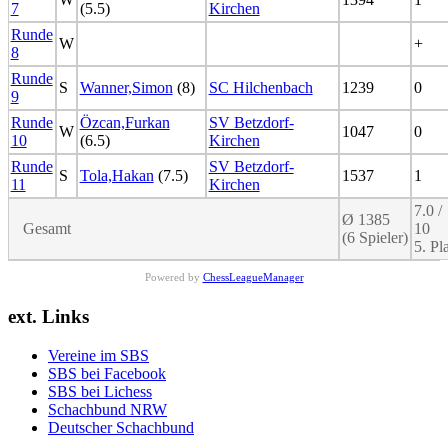
7
(5.5)
Kirchen
Runde
W
+
8
Runde
S
Wanner,Simon
(8)
SC Hilchenbach
1239
0
9
Runde
Özcan,Furkan
SV Betzdorf-
W
1047
0
10
(6.5)
Kirchen
Runde
SV Betzdorf-
S
Tola,Hakan
(7.5)
1537
1
11
Kirchen
7.0 /
Ø 1385
Gesamt
10
(6 Spieler)
5. Pl
Powered by
ChessLeagueManager
ext. Links
Vereine im SBS
SBS bei Facebook
SBS bei Lichess
Schachbund NRW
Deutscher Schachbund