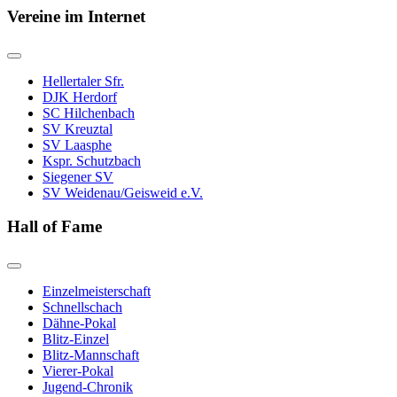
Vereine im Internet
Hellertaler Sfr.
DJK Herdorf
SC Hilchenbach
SV Kreuztal
SV Laasphe
Kspr. Schutzbach
Siegener SV
SV Weidenau/Geisweid e.V.
Hall of Fame
Einzelmeisterschaft
Schnellschach
Dähne-Pokal
Blitz-Einzel
Blitz-Mannschaft
Vierer-Pokal
Jugend-Chronik