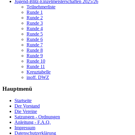
Jugend-Blitz-Einzelmeisterschaften 2025/26
Teilnehmerliste
Runde 1
Runde 2
Runde 3
Runde 4
Runde 5
Runde 6
Runde 7
Runde 8
Runde 9
Runde 10
Runde 11
Kreuztabelle
inoff. DWZ
Hauptmenü
Startseite
Der Vorstand
Die Vereine
Satzungen - Ordnungen
Anleitung - F.A.Q.
Impressum
Datenschutzerklärung