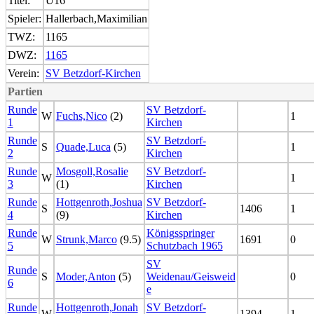
Titel:
U16
Spieler:
Hallerbach,Maximilian
TWZ:
1165
DWZ:
1165
Verein:
SV Betzdorf-Kirchen
Partien
Runde
SV Betzdorf-
W
Fuchs,Nico
(2)
1
1
Kirchen
Runde
SV Betzdorf-
S
Quade,Luca
(5)
1
2
Kirchen
Runde
Mosgoll,Rosalie
SV Betzdorf-
W
1
3
(1)
Kirchen
Runde
Hottgenroth,Joshua
SV Betzdorf-
S
1406
1
4
(9)
Kirchen
Runde
Königsspringer
W
Strunk,Marco
(9.5)
1691
0
5
Schutzbach 1965
SV
Runde
S
Moder,Anton
(5)
Weidenau/Geisweid
0
6
e
Runde
Hottgenroth,Jonah
SV Betzdorf-
W
1394
1