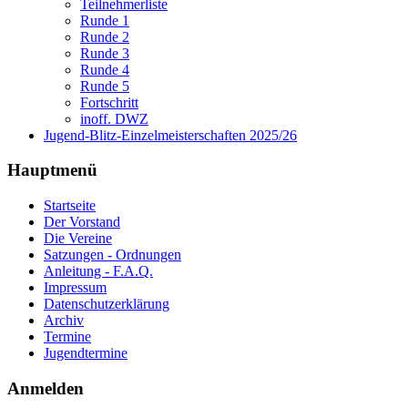
Teilnehmerliste
Runde 1
Runde 2
Runde 3
Runde 4
Runde 5
Fortschritt
inoff. DWZ
Jugend-Blitz-Einzelmeisterschaften 2025/26
Hauptmenü
Startseite
Der Vorstand
Die Vereine
Satzungen - Ordnungen
Anleitung - F.A.Q.
Impressum
Datenschutzerklärung
Archiv
Termine
Jugendtermine
Anmelden