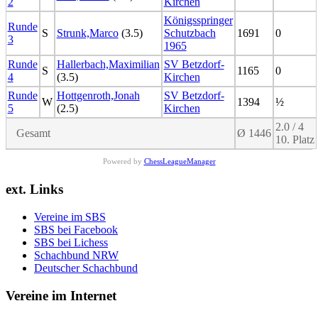
2
Kirchen
Königsspringer
Runde
S
Strunk,Marco
(3.5)
Schutzbach
1691
0
3
1965
Runde
Hallerbach,Maximilian
SV Betzdorf-
S
1165
0
4
(3.5)
Kirchen
Runde
Hottgenroth,Jonah
SV Betzdorf-
W
1394
½
5
(2.5)
Kirchen
2.0 / 4
Gesamt
Ø 1446
10. Platz
Powered by
ChessLeagueManager
ext. Links
Vereine im SBS
SBS bei Facebook
SBS bei Lichess
Schachbund NRW
Deutscher Schachbund
Vereine im Internet