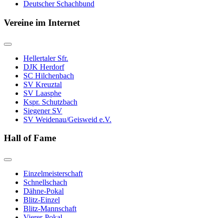
Deutscher Schachbund
Vereine im Internet
Hellertaler Sfr.
DJK Herdorf
SC Hilchenbach
SV Kreuztal
SV Laasphe
Kspr. Schutzbach
Siegener SV
SV Weidenau/Geisweid e.V.
Hall of Fame
Einzelmeisterschaft
Schnellschach
Dähne-Pokal
Blitz-Einzel
Blitz-Mannschaft
Vierer-Pokal