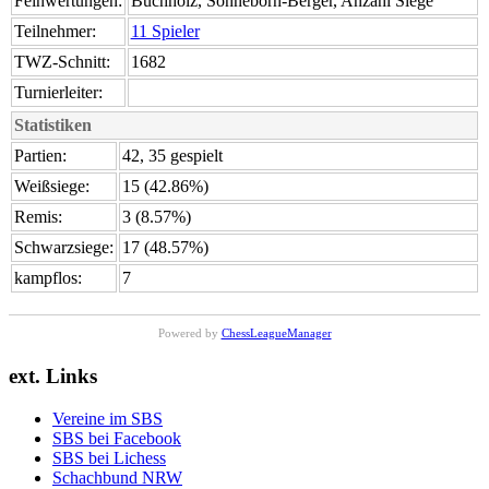
Feinwertungen:
Buchholz, Sonneborn-Berger, Anzahl Siege
Teilnehmer:
11 Spieler
TWZ-Schnitt:
1682
Turnierleiter:
Statistiken
Partien:
42, 35 gespielt
Weißsiege:
15 (42.86%)
Remis:
3 (8.57%)
Schwarzsiege:
17 (48.57%)
kampflos:
7
Powered by
ChessLeagueManager
ext. Links
Vereine im SBS
SBS bei Facebook
SBS bei Lichess
Schachbund NRW