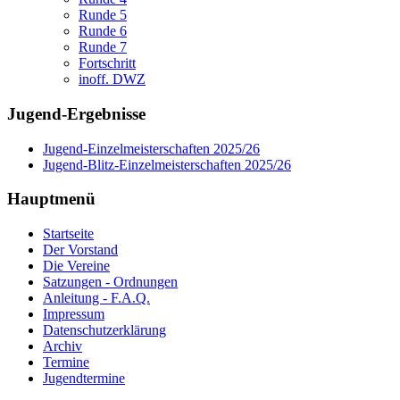
Runde 5
Runde 6
Runde 7
Fortschritt
inoff. DWZ
Jugend-Ergebnisse
Jugend-Einzelmeisterschaften 2025/26
Jugend-Blitz-Einzelmeisterschaften 2025/26
Hauptmenü
Startseite
Der Vorstand
Die Vereine
Satzungen - Ordnungen
Anleitung - F.A.Q.
Impressum
Datenschutzerklärung
Archiv
Termine
Jugendtermine