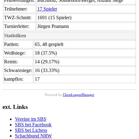
Feinwertungen:
Buchholz, Sonneborn-Berger, Anzahl Siege
Teilnehmer:
17 Spieler
TWZ-Schnitt:
1691 (15 Spieler)
Turnierleiter:
Jürgen Pramann
Statistiken
Partien:
65, 48 gespielt
Weißsiege:
18 (37.5%)
Remis:
14 (29.17%)
Schwarzsiege:
16 (33.33%)
kampflos:
17
Powered by
ChessLeagueManager
ext. Links
Vereine im SBS
SBS bei Facebook
SBS bei Lichess
Schachbund NRW