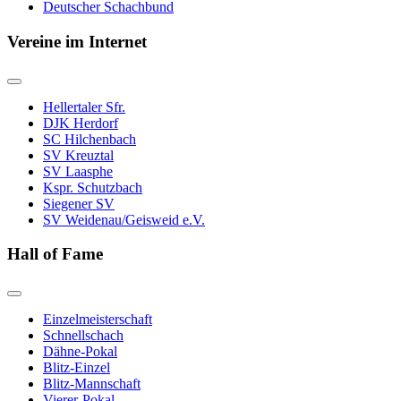
Deutscher Schachbund
Vereine im Internet
Hellertaler Sfr.
DJK Herdorf
SC Hilchenbach
SV Kreuztal
SV Laasphe
Kspr. Schutzbach
Siegener SV
SV Weidenau/Geisweid e.V.
Hall of Fame
Einzelmeisterschaft
Schnellschach
Dähne-Pokal
Blitz-Einzel
Blitz-Mannschaft
Vierer-Pokal